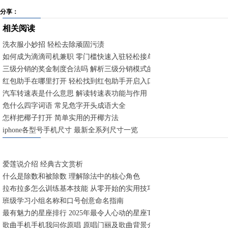
分享：
相关阅读
洗衣服小妙招 轻松去除顽固污渍
如何成为滴滴司机兼职 零门槛快速入驻轻松接单
三级分销的奖金制度合法吗 解析三级分销模式的法律边界与合规要点
红包助手在哪里打开 轻松找到红包助手开启入口
汽车转速表是什么意思 解读转速表功能与作用
危什么四字词语 常见危字开头成语大全
怎样把椰子打开 简单实用的开椰方法
iphone各型号手机尺寸 最新全系列尺寸一览
爱莲说介绍 经典古文赏析
什么是除数和被除数 理解除法中的核心角色
拉布拉多怎么训练基本技能 从零开始的实用技巧
班级学习小组名称和口号创意命名指南
最有魅力的星座排行 2025年最令人心动的星座TOP5
歌曲手机手机我问你原唱 原唱门丽及歌曲背景介绍