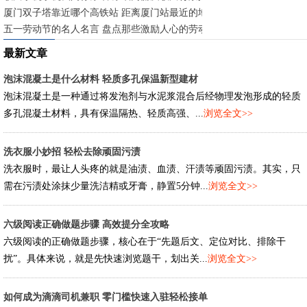
厦门双子塔靠近哪个高铁站 距离厦门站最近的地标建筑
五一劳动节的名人名言 盘点那些激励人心的劳动箴言
最新文章
泡沫混凝土是什么材料 轻质多孔保温新型建材
泡沫混凝土是一种通过将发泡剂与水泥浆混合后经物理发泡形成的轻质
多孔混凝土材料，具有保温隔热、轻质高强、...
浏览全文>>
洗衣服小妙招 轻松去除顽固污渍
洗衣服时，最让人头疼的就是油渍、血渍、汗渍等顽固污渍。其实，只
需在污渍处涂抹少量洗洁精或牙膏，静置5分钟...
浏览全文>>
六级阅读正确做题步骤 高效提分全攻略
六级阅读的正确做题步骤，核心在于“先题后文、定位对比、排除干
扰”。具体来说，就是先快速浏览题干，划出关...
浏览全文>>
如何成为滴滴司机兼职 零门槛快速入驻轻松接单