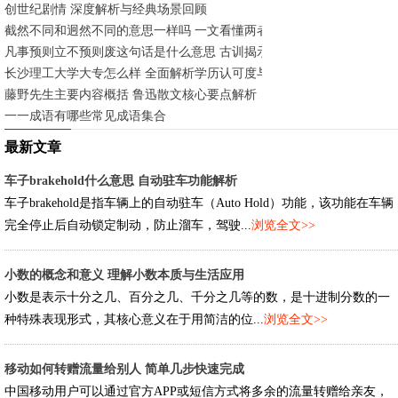
创世纪剧情 深度解析与经典场景回顾
截然不同和迥然不同的意思一样吗 一文看懂两者异同
凡事预则立不预则废这句话是什么意思 古训揭示提前规划的重要性
长沙理工大学大专怎么样 全面解析学历认可度与就业前景
藤野先生主要内容概括 鲁迅散文核心要点解析
一一成语有哪些常见成语集合
最新文章
车子brakehold什么意思 自动驻车功能解析
车子brakehold是指车辆上的自动驻车（Auto Hold）功能，该功能在车辆
完全停止后自动锁定制动，防止溜车，驾驶...
浏览全文>>
小数的概念和意义 理解小数本质与生活应用
小数是表示十分之几、百分之几、千分之几等的数，是十进制分数的一
种特殊表现形式，其核心意义在于用简洁的位...
浏览全文>>
移动如何转赠流量给别人 简单几步快速完成
中国移动用户可以通过官方APP或短信方式将多余的流量转赠给亲友，