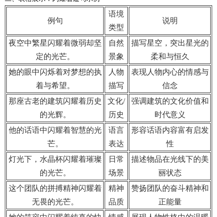
语境
例句
说明
类型
夜空中繁星闪耀着微弱却坚
自然
描写星空，突出星光的
定的光芒。
景象
柔和与恒久
她的眼中闪烁着对梦想的执
人物
表现人物内心的情感与
着与希望。
描写
信念
那座古老的建筑闪耀着历史
文化/
强调建筑的文化价值和
的光辉。
历史
时代意义
他的话语中闪耀着智慧的光
语言
形容话语内容富有启发
芒。
表达
性
灯光下，水晶杯闪耀着璀璨
日常
描述物品在光线下的美
的光芒。
场景
丽状态
这个团队的拼搏精神闪耀着
精神
赞扬团队的奋斗精神和
无畏的光芒。
品质
正能量