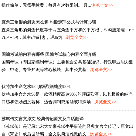
操作简单，无需手续费，每月有次数限制。 具...
浏览全文>>
直角三角形的斜边怎么算 勾股定理公式与计算步骤
直角三角形的斜边长度等于两直角边平方和的平方根，即勾股定理：c =
√(a² + b²)，其中c为斜边，a和b为...
浏览全文>>
国编考试的内容有哪些 国编考试核心内容全面介绍
国编考试（即国家编制考试）主要包含公共基础知识、行政职业能力测
验、申论、专业知识等核心模块。其中公共基...
浏览全文>>
伏特加生命之水98 顶级烈酒纯度98%
伏特加生命之水98是一款酒精度高达98%的顶级烈酒，以其极致的纯净
口感和强劲烈度著称，适合调制鸡尾酒或特殊场...
浏览全文>>
苏轼传文言文原文 经典传记原文及白话翻译
《苏轼传》是记录北宋大文豪苏轼生平事迹的经典文言文传记，原文出
自《宋史》或后世所编，全文以简洁雅致的文...
浏览全文>>