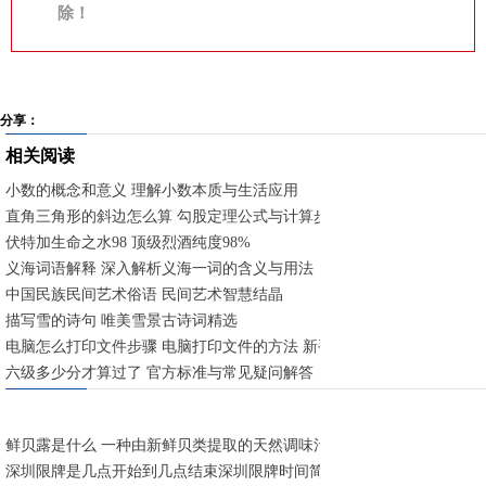
除！
分享：
相关阅读
小数的概念和意义 理解小数本质与生活应用
直角三角形的斜边怎么算 勾股定理公式与计算步骤
伏特加生命之水98 顶级烈酒纯度98%
义海词语解释 深入解析义海一词的含义与用法
中国民族民间艺术俗语 民间艺术智慧结晶
描写雪的诗句 唯美雪景古诗词精选
电脑怎么打印文件步骤 电脑打印文件的方法 新手快速入门指南
六级多少分才算过了 官方标准与常见疑问解答
鲜贝露是什么 一种由新鲜贝类提取的天然调味汁
深圳限牌是几点开始到几点结束深圳限牌时间简述 工作日早晚高峰限行