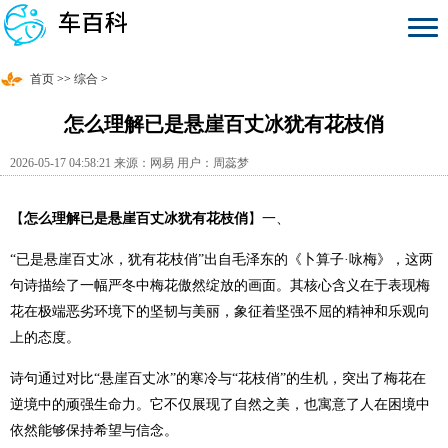
首页
>>
综合
>
怎么理解已是悬崖百丈冰犹有花枝俏
2026-05-17 04:58:21 来源：网易 用户：周蕊梦
【
怎么理解已是悬崖百丈冰犹有花枝俏
】一、
“已是悬崖百丈冰，犹有花枝俏”出自毛泽东的《卜算子·咏梅》，这两
句诗描绘了一幅严冬中梅花傲然绽放的画面。其核心含义在于表现梅
花在极端恶劣环境下的坚韧与美丽，象征着坚强不屈的精神和乐观向
上的态度。
诗句通过对比“悬崖百丈冰”的寒冷与“花枝俏”的生机，突出了梅花在
逆境中的顽强生命力。它不仅展现了自然之美，也寓意了人在困境中
依然能够保持希望与信念。