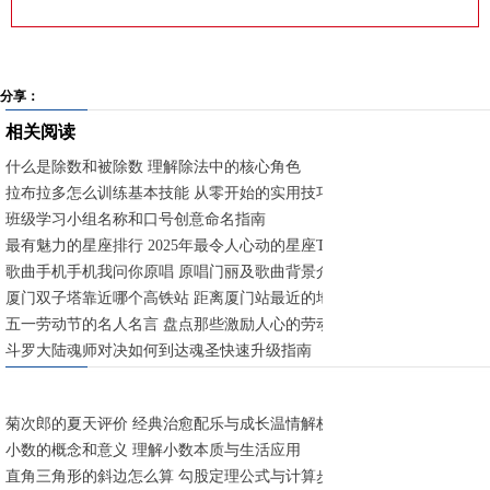
分享：
相关阅读
什么是除数和被除数 理解除法中的核心角色
拉布拉多怎么训练基本技能 从零开始的实用技巧
班级学习小组名称和口号创意命名指南
最有魅力的星座排行 2025年最令人心动的星座TOP5
歌曲手机手机我问你原唱 原唱门丽及歌曲背景介绍
厦门双子塔靠近哪个高铁站 距离厦门站最近的地标建筑
五一劳动节的名人名言 盘点那些激励人心的劳动箴言
斗罗大陆魂师对决如何到达魂圣快速升级指南
菊次郎的夏天评价 经典治愈配乐与成长温情解析
小数的概念和意义 理解小数本质与生活应用
直角三角形的斜边怎么算 勾股定理公式与计算步骤