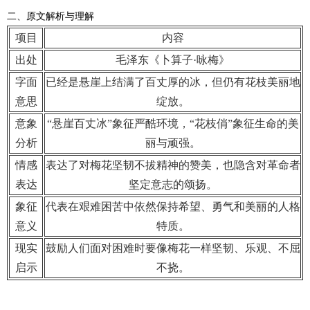
二、原文解析与理解
项目
内容
出处
毛泽东《卜算子·咏梅》
字面
已经是悬崖上结满了百丈厚的冰，但仍有花枝美丽地
意思
绽放。
意象
“悬崖百丈冰”象征严酷环境，“花枝俏”象征生命的美
分析
丽与顽强。
情感
表达了对梅花坚韧不拔精神的赞美，也隐含对革命者
表达
坚定意志的颂扬。
象征
代表在艰难困苦中依然保持希望、勇气和美丽的人格
意义
特质。
现实
鼓励人们面对困难时要像梅花一样坚韧、乐观、不屈
启示
不挠。