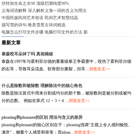
伏特加生命之水98 顶级烈酒纯度98%
义海词语解释 深入解析义海一词的含义与用法
中国民族民间艺术俗语 民间艺术智慧结晶
描写雪的诗句 唯美雪景古诗词精选
电脑怎么打印文件步骤 电脑打印文件的方法 新手快速入门指南
最新文章
泰森咬耳朵掉了吗 真相揭秘
泰森在1997年与霍利菲尔德的重量级拳王争霸赛中，咬伤了霍利菲尔德
的右耳，导致耳朵流血、软骨部分撕裂，但耳...
浏览全文>>
什么是除数和被除数 理解除法中的核心角色
除数是除法算式中用来分割或均分的那个数，被除数则是被分割或被均
分的总数。 例如在算式 12 ÷ 3 = 4 ...
浏览全文>>
pleasing和pleasant的区别 用法与含义的差异
pleasing和pleasant的核心区别在于：pleasing强调“主观上令人感到愉悦、
满意”，侧重个人感受和审美；而pleas...
浏览全文>>