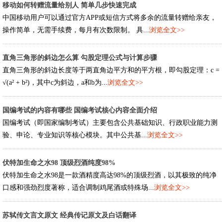
移动如何转赠流量给别人 简单几步快速完成
中国移动用户可以通过官方APP或短信方式将多余的流量转赠给亲友，
操作简单，无需手续费，每月有次数限制。 具...
浏览全文>>
直角三角形的斜边怎么算 勾股定理公式与计算步骤
直角三角形的斜边长度等于两直角边平方和的平方根，即勾股定理：c =
√(a² + b²)，其中c为斜边，a和b为...
浏览全文>>
国编考试的内容有哪些 国编考试核心内容全面介绍
国编考试（即国家编制考试）主要包含公共基础知识、行政职业能力测
验、申论、专业知识等核心模块。其中公共基...
浏览全文>>
伏特加生命之水98 顶级烈酒纯度98%
伏特加生命之水98是一款酒精度高达98%的顶级烈酒，以其极致的纯净
口感和强劲烈度著称，适合调制鸡尾酒或特殊场...
浏览全文>>
苏轼传文言文原文 经典传记原文及白话翻译