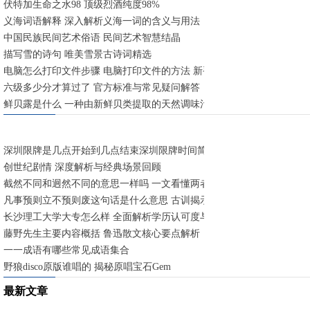
伏特加生命之水98 顶级烈酒纯度98%
义海词语解释 深入解析义海一词的含义与用法
中国民族民间艺术俗语 民间艺术智慧结晶
描写雪的诗句 唯美雪景古诗词精选
电脑怎么打印文件步骤 电脑打印文件的方法 新手快速入门指南
六级多少分才算过了 官方标准与常见疑问解答
鲜贝露是什么 一种由新鲜贝类提取的天然调味汁
深圳限牌是几点开始到几点结束深圳限牌时间简述 工作日早晚高峰限行
创世纪剧情 深度解析与经典场景回顾
截然不同和迥然不同的意思一样吗 一文看懂两者异同
凡事预则立不预则废这句话是什么意思 古训揭示提前规划的重要性
长沙理工大学大专怎么样 全面解析学历认可度与就业前景
藤野先生主要内容概括 鲁迅散文核心要点解析
一一成语有哪些常见成语集合
野狼disco原版谁唱的 揭秘原唱宝石Gem
最新文章