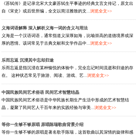
《苏轼传》是记录北宋大文豪苏轼生平事迹的经典文言文传记，原文出
自《宋史》或后世所编，全文以简洁雅致的文...
浏览全文>>
义海词语解释 深入解析义海一词的含义与用法
义海是一个汉语词语，通常指道义深厚如海，比喻崇高的道德境界或深
厚的恩情。该词常见于古典文献和文学作品中...
浏览全文>>
乐而忘返 沉浸其中忘却归途
乐而忘返是指沉浸在某种愉悦的体验中，完全忘记时间流逝和归途的存
在。 这种状态常见于旅游、阅读、游戏、艺...
浏览全文>>
中国民族民间艺术俗语 民间艺术智慧结晶
中国民族民间艺术俗语是中华民族长期生产生活中形成的艺术智慧结
晶，凝聚了民间艺人千百年来的实践经验与审美...
浏览全文>>
等你一生够不够原唱 原唱陈瑞歌曲背景介绍
等你一生够不够的原唱是著名歌手陈瑞，这首歌曲以其深情的旋律和感