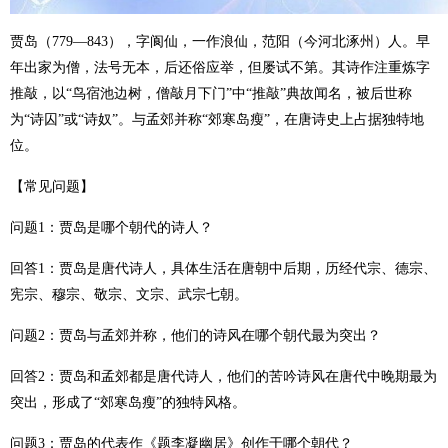
贾岛（779—843），字阆仙，一作浪仙，范阳（今河北涿州）人。早
年出家为僧，法号无本，后还俗应举，但屡试不第。其诗作注重炼字
推敲，以“鸟宿池边树，僧敲月下门”中“推敲”典故闻名，被后世称
为“诗囚”或“诗奴”。与孟郊并称“郊寒岛瘦”，在唐诗史上占据独特地
位。
【常见问题】
问题1：贾岛是哪个朝代的诗人？
回答1：贾岛是唐代诗人，具体生活在唐朝中后期，历经代宗、德宗、
宪宗、穆宗、敬宗、文宗、武宗七朝。
问题2：贾岛与孟郊并称，他们的诗风在哪个朝代最为突出？
回答2：贾岛和孟郊都是唐代诗人，他们的苦吟诗风在唐代中晚期最为
突出，形成了“郊寒岛瘦”的独特风格。
问题3：贾岛的代表作《题李凝幽居》创作于哪个朝代？