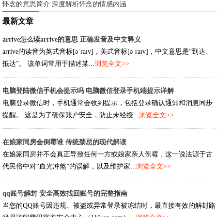
怀念的意思简介 深度解析怀念的情感内涵
最新文章
arrive怎么读arrive的意思 正确发音及中文释义
arrive的读音为英式音标[əˈraɪv]，美式音标[əˈraɪv]，中文意思是“到达、
抵达”。 该单词常用于描述某...
浏览全文>>
电脑登陆微信手机会提示吗 电脑微信登录手机端提示详解
电脑登录微信时，手机通常会收到提示，包括登录确认通知和消息同步
提醒。 这是为了确保账户安全，防止未经授...
浏览全文>>
在娘家同房会倒霉谁 传统禁忌的现代解读
在娘家同房并不会真正导致任何一方或娘家亲人倒霉，这一说法源于古
代民俗中对“血光冲煞”的误解，以及维护家...
浏览全文>>
qq账号解封 安全高效找回账号的完整指南
当您的QQ账号因违规、被盗或异常登录被冻结时，最直接有效的解封路