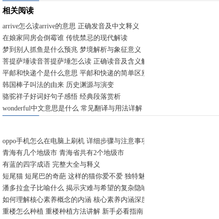
相关阅读
arrive怎么读arrive的意思 正确发音及中文释义
在娘家同房会倒霉谁 传统禁忌的现代解读
梦到别人抓鱼是什么预兆 梦境解析与象征意义
菩提萨埵读音菩提萨埵怎么读 正确读音及含义解析
平邮和快递个是什么意思 平邮和快递的简单区别
韩国棒子叫法的由来 历史渊源与演变
骆驼祥子好词好句子感悟 经典段落赏析
wonderful中文意思是什么 常见翻译与用法详解
oppo手机怎么在电脑上刷机 详细步骤与注意事项
青海有几个地级市 青海省共有2个地级市
有蓝的四字成语 完整大全与释义
短尾猫 短尾巴的奇葩 这样的猫你爱不爱 独特魅力与养护指南
潘多拉盒子比喻什么 揭示灾难与希望的复杂隐喻
如何理解核心素养概念的内涵 核心素养内涵深度解析
重楼怎么种植 重楼种植方法讲解 新手必看指南