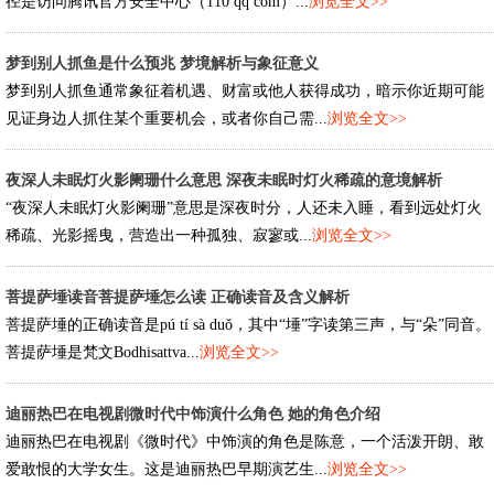
径是访问腾讯官方安全中心（110 qq com）...
浏览全文>>
梦到别人抓鱼是什么预兆 梦境解析与象征意义
梦到别人抓鱼通常象征着机遇、财富或他人获得成功，暗示你近期可能
见证身边人抓住某个重要机会，或者你自己需...
浏览全文>>
夜深人未眠灯火影阑珊什么意思 深夜未眠时灯火稀疏的意境解析
“夜深人未眠灯火影阑珊”意思是深夜时分，人还未入睡，看到远处灯火
稀疏、光影摇曳，营造出一种孤独、寂寥或...
浏览全文>>
菩提萨埵读音菩提萨埵怎么读 正确读音及含义解析
菩提萨埵的正确读音是pú tí sà duǒ，其中“埵”字读第三声，与“朵”同音。
菩提萨埵是梵文Bodhisattva...
浏览全文>>
迪丽热巴在电视剧微时代中饰演什么角色 她的角色介绍
迪丽热巴在电视剧《微时代》中饰演的角色是陈意，一个活泼开朗、敢
爱敢恨的大学女生。这是迪丽热巴早期演艺生...
浏览全文>>