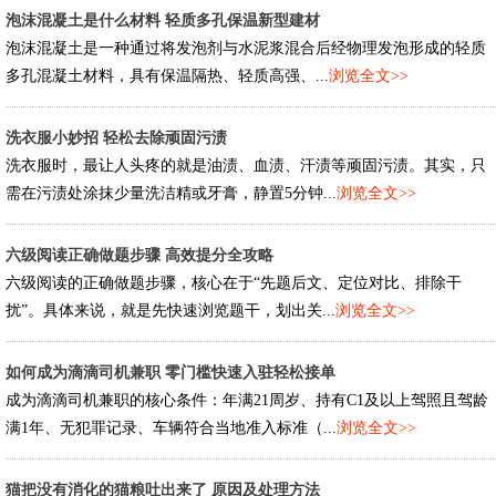
泡沫混凝土是什么材料 轻质多孔保温新型建材
泡沫混凝土是一种通过将发泡剂与水泥浆混合后经物理发泡形成的轻质
多孔混凝土材料，具有保温隔热、轻质高强、...
浏览全文>>
洗衣服小妙招 轻松去除顽固污渍
洗衣服时，最让人头疼的就是油渍、血渍、汗渍等顽固污渍。其实，只
需在污渍处涂抹少量洗洁精或牙膏，静置5分钟...
浏览全文>>
六级阅读正确做题步骤 高效提分全攻略
六级阅读的正确做题步骤，核心在于“先题后文、定位对比、排除干
扰”。具体来说，就是先快速浏览题干，划出关...
浏览全文>>
如何成为滴滴司机兼职 零门槛快速入驻轻松接单
成为滴滴司机兼职的核心条件：年满21周岁、持有C1及以上驾照且驾龄
满1年、无犯罪记录、车辆符合当地准入标准（...
浏览全文>>
猫把没有消化的猫粮吐出来了 原因及处理方法