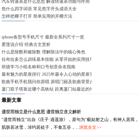
汽车转速表是什么意思 解读转速表功能与作用
危什么四字词语 常见危字开头成语大全
怎样把椰子打开 简单实用的开椰方法
iphone各型号手机尺寸 最新全系列尺寸一览
爱莲说介绍 经典古文赏析
什么是除数和被除数 理解除法中的核心角色
拉布拉多怎么训练基本技能 从零开始的实用技巧
班级学习小组名称和口号创意命名指南
最有魅力的星座排行 2025年最令人心动的星座TOP5
歌曲手机手机我问你原唱 原唱门丽及歌曲背景介绍
厦门双子塔靠近哪个高铁站 距离厦门站最近的地标建筑
最新文章
遗世而独立是什么意思 遗世独立含义解析
“遗世而独立”出自《庄子·逍遥游》，原句为“藐姑射之山，有神人居焉，
肌肤若冰雪，淖约若处子，不食五谷，...
浏览全文>>