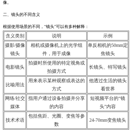
像。
二、镜头的不同含义
根据使用场景的不同，“镜头”可以有多种解释：
含义类别
说明
示例
摄影/摄像
相机或摄像机上的光学组
单反相机的50mm定
镜头
件，用于成像
焦镜头
拍摄时所使用的特定视角或
电影镜头
长镜头、特写镜头
拍摄方式
用来表示某种观察或表达的
他透过生活的镜头
比喻用法
方式
看世界
网络/社交
指用户通过设备拍摄并分享
短视频平台的“镜
媒体
的内容
头”内容
包括焦距、光圈、变焦等参
技术术语
24-70mm变焦镜头
数