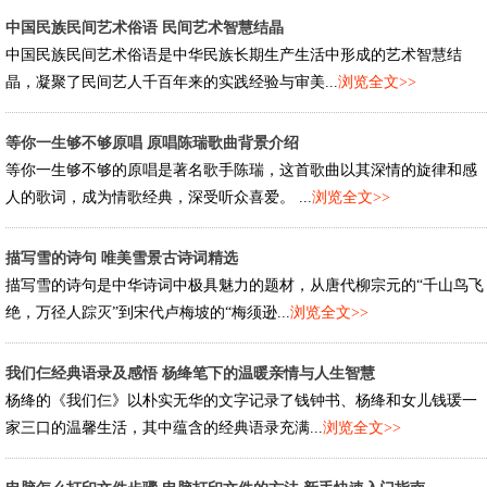
中国民族民间艺术俗语 民间艺术智慧结晶
中国民族民间艺术俗语是中华民族长期生产生活中形成的艺术智慧结
晶，凝聚了民间艺人千百年来的实践经验与审美...
浏览全文>>
等你一生够不够原唱 原唱陈瑞歌曲背景介绍
等你一生够不够的原唱是著名歌手陈瑞，这首歌曲以其深情的旋律和感
人的歌词，成为情歌经典，深受听众喜爱。 ...
浏览全文>>
描写雪的诗句 唯美雪景古诗词精选
描写雪的诗句是中华诗词中极具魅力的题材，从唐代柳宗元的“千山鸟飞
绝，万径人踪灭”到宋代卢梅坡的“梅须逊...
浏览全文>>
我们仨经典语录及感悟 杨绛笔下的温暖亲情与人生智慧
杨绛的《我们仨》以朴实无华的文字记录了钱钟书、杨绛和女儿钱瑗一
家三口的温馨生活，其中蕴含的经典语录充满...
浏览全文>>