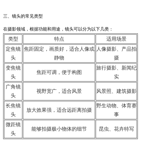
三、镜头的常见类型
在摄影领域，根据功能和用途，镜头可以分为以下几类：
类型
特点
适用场景
定焦镜
焦距固定，画质好，适合人像或
人像摄影、产品拍
头
静物
摄
变焦镜
旅行摄影、新闻纪
焦距可调，便于构图
头
实
广角镜
视野宽广，适合风景
风景照、建筑摄影
头
长焦镜
野生动物、体育赛
放大效果强，适合远距离拍摄
头
事
微距镜
能够拍摄极小物体的细节
昆虫、花卉特写
头