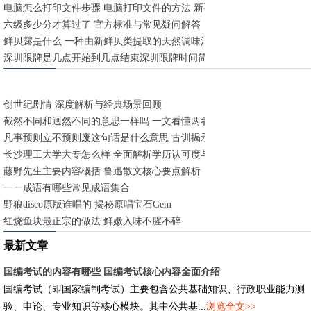
电脑怎么打印文件步骤 电脑打印文件的方法 新手快速入门指南
六级多少分才算过了 官方标准与常见疑问解答
鲜贝露是什么 一种由新鲜贝类提取的天然调味汁
深圳限牌是几点开始到几点结束深圳限牌时间简述 工作日早晚高峰限行
创世纪剧情 深度解析与经典场景回顾
截然不同和迥然不同的意思一样吗 一文看懂两者异同
凡事预则立不预则废这句话是什么意思 古训揭示提前规划的重要性
长沙理工大学大专怎么样 全面解析学历认可度与就业前景
藤野先生主要内容概括 鲁迅散文核心要点解析
一一成语有哪些常见成语集合
野狼disco原版谁唱的 揭秘原唱宝石Gem
红烧鱼块最正宗的做法 鲜嫩入味不腥不碎
最新文章
国编考试的内容有哪些 国编考试核心内容全面介绍
国编考试（即国家编制考试）主要包含公共基础知识、行政职业能力测
验、申论、专业知识等核心模块。其中公共基...
浏览全文>>