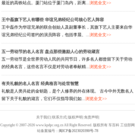
最近的高铁站点。厦门站位于厦门岛内，距离...
浏览全文>>
王中磊旗下艺人有哪些 华谊兄弟经纪公司核心艺人阵容
王中磊作为华谊兄弟的联合创始人及副董事长，其旗下艺人主要来自华
谊兄弟经纪公司签约的演员阵容，包括李晨、...
浏览全文>>
五一劳动节的名人名言 盘点那些激励人心的劳动箴言
五一劳动节是全世界劳动人民的共同节日，许多名人都曾留下关于劳动
的经典名言，这些名言不仅是对劳动者奉献精...
浏览全文>>
有关礼貌的名人名言 经典格言与处世智慧
礼貌是人类共处的金钥匙，是个人修养的外在体现。 古今中外无数名人
留下关于礼貌的箴言，它们不仅指导我们如...
浏览全文>>
关于我们
|
联系方式
|
版权声明
|
免责声明
|
Copyright © 2007-2026 www.kpdpc.org.cn All Right Reserved. 版权所有 车百科 工信部网
站备案编号：
闽ICP备2023020390号-78