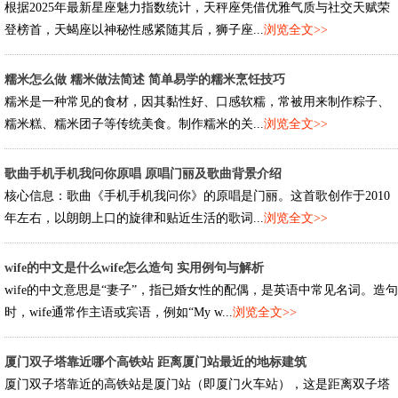
根据2025年最新星座魅力指数统计，天秤座凭借优雅气质与社交天赋荣
登榜首，天蝎座以神秘性感紧随其后，狮子座...
浏览全文>>
糯米怎么做 糯米做法简述 简单易学的糯米烹饪技巧
糯米是一种常见的食材，因其黏性好、口感软糯，常被用来制作粽子、
糯米糕、糯米团子等传统美食。制作糯米的关...
浏览全文>>
歌曲手机手机我问你原唱 原唱门丽及歌曲背景介绍
核心信息：歌曲《手机手机我问你》的原唱是门丽。这首歌创作于2010
年左右，以朗朗上口的旋律和贴近生活的歌词...
浏览全文>>
wife的中文是什么wife怎么造句 实用例句与解析
wife的中文意思是“妻子”，指已婚女性的配偶，是英语中常见名词。造句
时，wife通常作主语或宾语，例如“My w...
浏览全文>>
厦门双子塔靠近哪个高铁站 距离厦门站最近的地标建筑
厦门双子塔靠近的高铁站是厦门站（即厦门火车站），这是距离双子塔