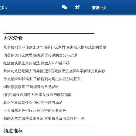
更多
繁體中文
大家爱看
凡事预则立不预则废这句话是什么意思 古训揭示提前规划的重要
性
词语传说什么意思 探究词语传说的含义与起源
红烧鱼块最正宗的做法 鲜嫩入味不腥不碎
具体功效还是因人而异德国消石素效果怎么样科学解读其真实效
用
什么是粉刺和螨虫 了解粉刺与螨虫的区别与联系
词语挣脱读音 正确读音与常见误区
QQ问题设置问题大全 常见设置与解答指南
真正的幸福是什么 内心的平静与满足
十大游戏角色排行 玩家心中的经典角色
韩剧天空之城演员表介绍 主要角色及演员阵容一览
频道推荐