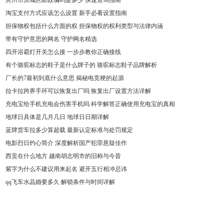
宾州市滨城区邮政编码是多少 快速查询指南
淘宝支付方式应该怎么设置 新手必看设置指南
担保物权包括什么方面的权 担保物权的权利类型与法律内涵
带有守护意思的网名 守护网名精选
四开浴霸灯开关怎么接 一步步教你正确接线
有个骆驼标志的鞋子是什么牌子的 骆驼标志鞋子品牌解析
厂长的7最初到底什么意思 揭秘电竞梗的起源
拉卡拉跨界手环可以恢复出厂吗 恢复出厂设置方法详解
充电宝给手机充电会伤害手机吗 科学解答正确使用充电宝的真相
地球日具体是几月几日 地球日日期详解
蓝牌货车拉多少算超载 最新认定标准与处罚规定
电影烈日灼心简介 深度解析国产犯罪悬疑佳作
西贡在什么地方 越南胡志明市的旧称与今昔
紫字为什么不建议用来起名 避开五行相冲忌讳
qq飞车水晶婚要多久 解锁条件与时间详解