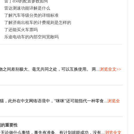
雷丁d50的配置参数如何
雷达测速功能详解是什么
了解汽车等级分类的详细标准
了解济南出租车的计费规则是怎样的
了还能买火车票吗
乐途电动车的内部空间宽敞吗
物之间差别极大、毫无共同之处，可以互换使用。 两...
浏览全文>>
，此外在中文网络语境中，“咪咪”还可能指代一种零食...
浏览全
划的重要性
无论做什么事情，事先有准备、有计划就能成功，没有...
浏览全文