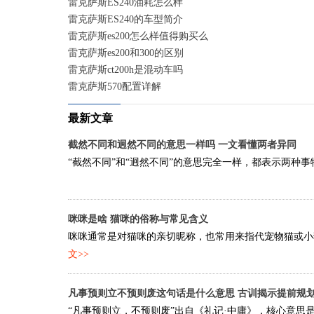
雷克萨斯ES240油耗怎么样
雷克萨斯ES240的车型简介
雷克萨斯es200怎么样值得购买么
雷克萨斯es200和300的区别
雷克萨斯ct200h是混动车吗
雷克萨斯570配置详解
最新文章
截然不同和迥然不同的意思一样吗 一文看懂两者异同
“截然不同”和“迥然不同”的意思完全一样，都表示两种事
咪咪是啥 猫咪的俗称与常见含义
咪咪通常是对猫咪的亲切昵称，也常用来指代宠物猫或小猫
文>>
凡事预则立不预则废这句话是什么意思 古训揭示提前规
“凡事预则立，不预则废”出自《礼记·中庸》，核心意思是