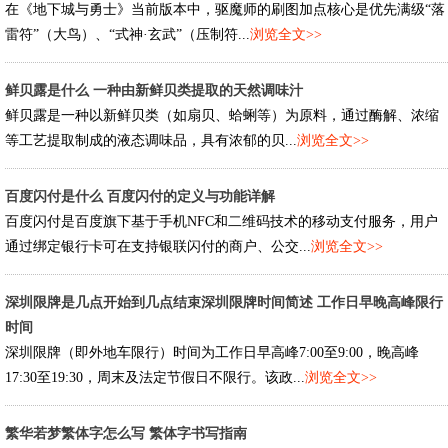
在《地下城与勇士》当前版本中，驱魔师的刷图加点核心是优先满级“落
雷符”（大鸟）、“式神·玄武”（压制符...
浏览全文>>
鲜贝露是什么 一种由新鲜贝类提取的天然调味汁
鲜贝露是一种以新鲜贝类（如扇贝、蛤蜊等）为原料，通过酶解、浓缩
等工艺提取制成的液态调味品，具有浓郁的贝...
浏览全文>>
百度闪付是什么 百度闪付的定义与功能详解
百度闪付是百度旗下基于手机NFC和二维码技术的移动支付服务，用户
通过绑定银行卡可在支持银联闪付的商户、公交...
浏览全文>>
深圳限牌是几点开始到几点结束深圳限牌时间简述 工作日早晚高峰限行
时间
深圳限牌（即外地车限行）时间为工作日早高峰7:00至9:00，晚高峰
17:30至19:30，周末及法定节假日不限行。该政...
浏览全文>>
繁华若梦繁体字怎么写 繁体字书写指南