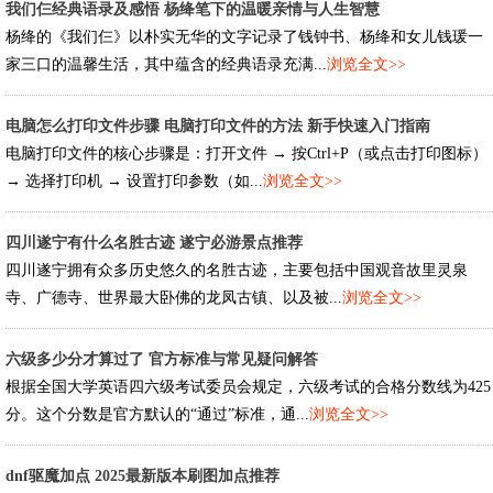
我们仨经典语录及感悟 杨绛笔下的温暖亲情与人生智慧
杨绛的《我们仨》以朴实无华的文字记录了钱钟书、杨绛和女儿钱瑗一
家三口的温馨生活，其中蕴含的经典语录充满...
浏览全文>>
电脑怎么打印文件步骤 电脑打印文件的方法 新手快速入门指南
电脑打印文件的核心步骤是：打开文件 → 按Ctrl+P（或点击打印图标）
→ 选择打印机 → 设置打印参数（如...
浏览全文>>
四川遂宁有什么名胜古迹 遂宁必游景点推荐
四川遂宁拥有众多历史悠久的名胜古迹，主要包括中国观音故里灵泉
寺、广德寺、世界最大卧佛的龙凤古镇、以及被...
浏览全文>>
六级多少分才算过了 官方标准与常见疑问解答
根据全国大学英语四六级考试委员会规定，六级考试的合格分数线为425
分。这个分数是官方默认的“通过”标准，通...
浏览全文>>
dnf驱魔加点 2025最新版本刷图加点推荐