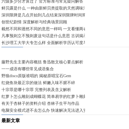
六级多少分才算过了 官方标准与常见疑问解答
鲜贝露是什么 一种由新鲜贝类提取的天然调味汁
深圳限牌是几点开始到几点结束深圳限牌时间简述 工作日早晚高峰限行
创世纪剧情 深度解析与经典场景回顾
截然不同和迥然不同的意思一样吗 一文看懂两者异同
凡事预则立不预则废这句话是什么意思 古训揭示提前规划的重要性
长沙理工大学大专怎么样 全面解析学历认可度与就业前景
藤野先生主要内容概括 鲁迅散文核心要点解析
一一成语有哪些常见成语集合
野狼disco原版谁唱的 揭秘原唱宝石Gem
红烧鱼块最正宗的做法 鲜嫩入味不腥不碎
十宗罪是哪十宗罪 完整列表及含义解析
红萝卜怎么雕刻成蝴蝶花 简单易学的红萝卜雕刻技法
有关于杏林子的资料介绍 杏林子生平与作品
电脑安全模式进不去怎么办 快速解决无法进入安全模式的方法
最新文章