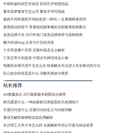
中国民族民间艺术俗语 民间艺术智慧结晶
繁华若梦繁体字怎么写 繁体字书写指南
截然不同和迥然不同的意思一样吗 一文看懂两者异同
脸谱画法的技巧 零基础也能掌握的京剧脸谱绘制要点
染发品牌大全 2025年热门染发品牌推荐与选购指南
幢为何读dong 古音与方言的演变
十宗罪是哪十宗罪 完整列表及含义解析
三皇五帝分别是谁 中国古代神话传说人物
电脑安全模式进不去怎么办 快速解决无法进入安全模式的方法
臣心如水的意思是什么 详解其典故与寓意
站长推荐
dnf驱魔加点 2025最新版本刷图加点推荐
鲜贝露是什么 一种由新鲜贝类提取的天然调味汁
百度闪付是什么 百度闪付的定义与功能详解
最强无解防御神阵实战应用解析
长沙理工大学大专怎么样 全面解析学历认可度与就业前景