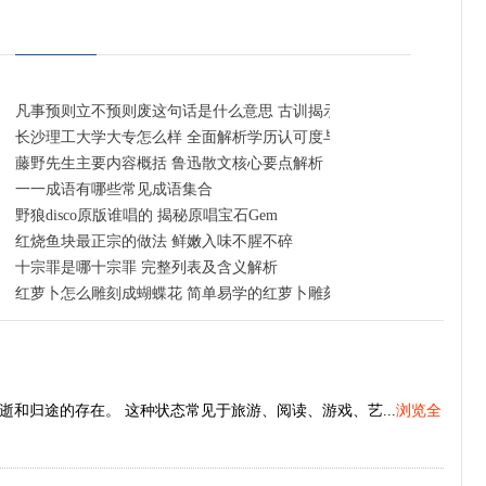
凡事预则立不预则废这句话是什么意思 古训揭示提前规划的重要性
长沙理工大学大专怎么样 全面解析学历认可度与就业前景
门指南
藤野先生主要内容概括 鲁迅散文核心要点解析
一一成语有哪些常见成语集合
野狼disco原版谁唱的 揭秘原唱宝石Gem
日早晚高峰限行时间
红烧鱼块最正宗的做法 鲜嫩入味不腥不碎
十宗罪是哪十宗罪 完整列表及含义解析
红萝卜怎么雕刻成蝴蝶花 简单易学的红萝卜雕刻技法
和归途的存在。 这种状态常见于旅游、阅读、游戏、艺...
浏览全