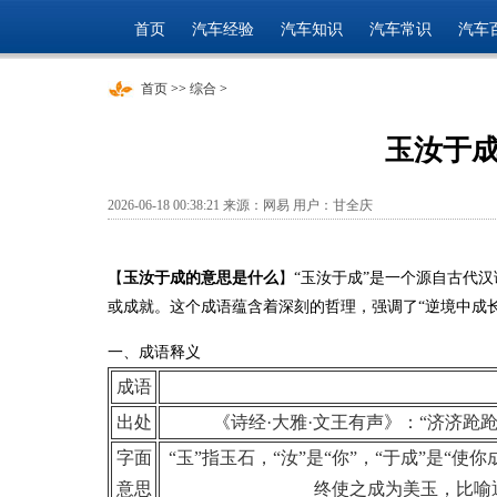
首页
汽车经验
汽车知识
汽车常识
汽车
首页
>>
综合
>
玉汝于
2026-06-18 00:38:21 来源：网易 用户：甘全庆
【
玉汝于成的意思是什么
】“玉汝于成”是一个源自古代
或成就。这个成语蕴含着深刻的哲理，强调了“逆境中成长
一、成语释义
成语
出处
《诗经·大雅·文王有声》：“济济跄
字面
“玉”指玉石，“汝”是“你”，“于成”是
意思
终使之成为美玉，比喻