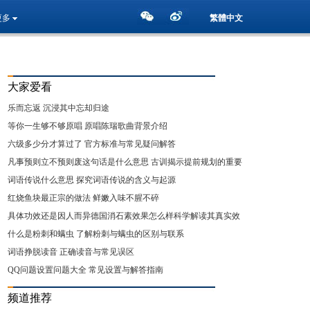
更多
繁體中文
大家爱看
乐而忘返 沉浸其中忘却归途
等你一生够不够原唱 原唱陈瑞歌曲背景介绍
六级多少分才算过了 官方标准与常见疑问解答
凡事预则立不预则废这句话是什么意思 古训揭示提前规划的重要
性
词语传说什么意思 探究词语传说的含义与起源
红烧鱼块最正宗的做法 鲜嫩入味不腥不碎
具体功效还是因人而异德国消石素效果怎么样科学解读其真实效
用
什么是粉刺和螨虫 了解粉刺与螨虫的区别与联系
词语挣脱读音 正确读音与常见误区
QQ问题设置问题大全 常见设置与解答指南
频道推荐