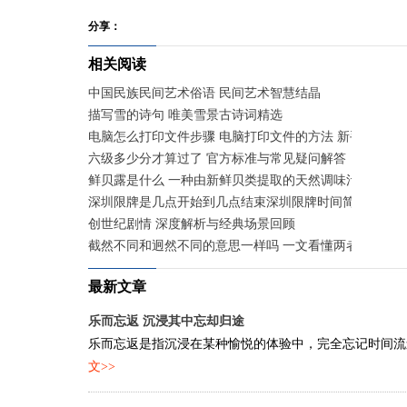
分享：
相关阅读
中国民族民间艺术俗语 民间艺术智慧结晶
描写雪的诗句 唯美雪景古诗词精选
电脑怎么打印文件步骤 电脑打印文件的方法 新手快速入
六级多少分才算过了 官方标准与常见疑问解答
鲜贝露是什么 一种由新鲜贝类提取的天然调味汁
深圳限牌是几点开始到几点结束深圳限牌时间简述 工作
创世纪剧情 深度解析与经典场景回顾
截然不同和迥然不同的意思一样吗 一文看懂两者异同
最新文章
乐而忘返 沉浸其中忘却归途
乐而忘返是指沉浸在某种愉悦的体验中，完全忘记时间流逝
文>>