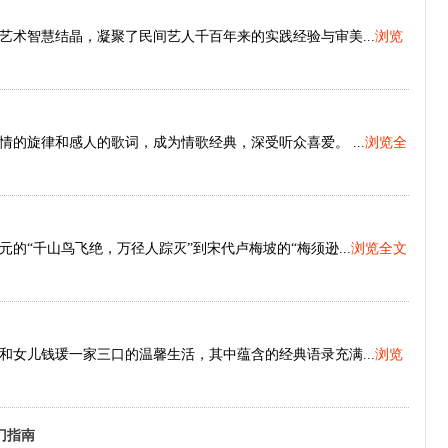
术智慧结晶，凝聚了民间艺人千百年来的实践经验与审美...
浏览
的旋律和感人的歌词，成为情歌经典，深受听众喜爱。 ...
浏览全
“千山鸟飞绝，万径人踪灭”到宋代卢梅坡的“梅须逊...
浏览全文
女儿钱瑗一家三口的温馨生活，其中蕴含的经典语录充满...
浏览
门指南