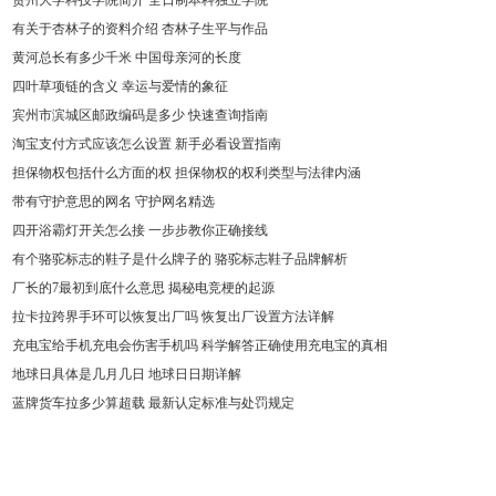
贵州大学科技学院简介 全日制本科独立学院
有关于杏林子的资料介绍 杏林子生平与作品
黄河总长有多少千米 中国母亲河的长度
四叶草项链的含义 幸运与爱情的象征
宾州市滨城区邮政编码是多少 快速查询指南
淘宝支付方式应该怎么设置 新手必看设置指南
担保物权包括什么方面的权 担保物权的权利类型与法律内涵
带有守护意思的网名 守护网名精选
四开浴霸灯开关怎么接 一步步教你正确接线
有个骆驼标志的鞋子是什么牌子的 骆驼标志鞋子品牌解析
厂长的7最初到底什么意思 揭秘电竞梗的起源
拉卡拉跨界手环可以恢复出厂吗 恢复出厂设置方法详解
充电宝给手机充电会伤害手机吗 科学解答正确使用充电宝的真相
地球日具体是几月几日 地球日日期详解
蓝牌货车拉多少算超载 最新认定标准与处罚规定