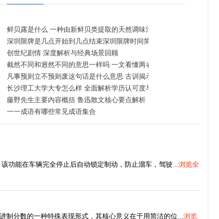
鲜贝露是什么 一种由新鲜贝类提取的天然调味汁
深圳限牌是几点开始到几点结束深圳限牌时间简述 工作日早晚高峰限
创世纪剧情 深度解析与经典场景回顾
截然不同和迥然不同的意思一样吗 一文看懂两者异同
凡事预则立不预则废这句话是什么意思 古训揭示提前规划的重要性
长沙理工大学大专怎么样 全面解析学历认可度与就业前景
门指南
藤野先生主要内容概括 鲁迅散文核心要点解析
一一成语有哪些常见成语集合
d）功能，该功能在车辆完全停止后自动锁定制动，防止溜车，驾驶...
浏览全
制分数的一种特殊表现形式，其核心意义在于用简洁的位...
浏览