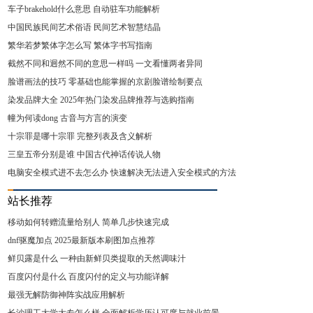
车子brakehold什么意思 自动驻车功能解析
中国民族民间艺术俗语 民间艺术智慧结晶
繁华若梦繁体字怎么写 繁体字书写指南
截然不同和迥然不同的意思一样吗 一文看懂两者异同
脸谱画法的技巧 零基础也能掌握的京剧脸谱绘制要点
染发品牌大全 2025年热门染发品牌推荐与选购指南
幢为何读dong 古音与方言的演变
十宗罪是哪十宗罪 完整列表及含义解析
三皇五帝分别是谁 中国古代神话传说人物
电脑安全模式进不去怎么办 快速解决无法进入安全模式的方法
站长推荐
移动如何转赠流量给别人 简单几步快速完成
dnf驱魔加点 2025最新版本刷图加点推荐
鲜贝露是什么 一种由新鲜贝类提取的天然调味汁
百度闪付是什么 百度闪付的定义与功能详解
最强无解防御神阵实战应用解析