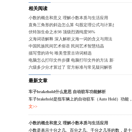
相关阅读
小数的概念和意义 理解小数本质与生活应用
直角三角形的斜边怎么算 勾股定理公式与计算步骤
伏特加生命之水98 顶级烈酒纯度98%
义海词语解释 深入解析义海一词的含义与用法
中国民族民间艺术俗语 民间艺术智慧结晶
描写雪的诗句 唯美雪景古诗词精选
电脑怎么打印文件步骤 电脑打印文件的方法 新手快速入
六级多少分才算过了 官方标准与常见疑问解答
最新文章
车子brakehold什么意思 自动驻车功能解析
车子brakehold是指车辆上的自动驻车（Auto Hol
文>>
小数的概念和意义 理解小数本质与生活应用
小数是表示十分之几、百分之几、千分之几等的数，是十进