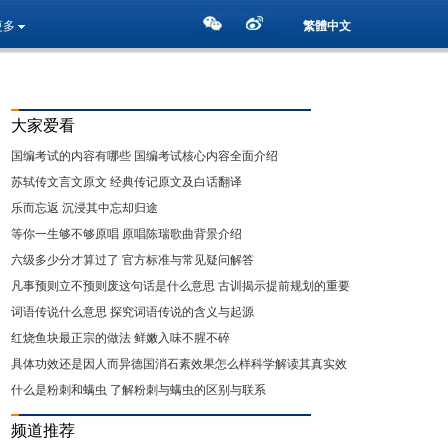
更多
繁體中文
大家爱看
国编考试的内容有哪些 国编考试核心内容全面介绍
苏轼传文言文原文 经典传记原文及白话翻译
乐而忘返 沉浸其中忘却归途
等你一生够不够原唱 原唱陈瑞歌曲背景介绍
六级多少分才算过了 官方标准与常见疑问解答
凡事预则立不预则废这句话是什么意思 古训揭示提前规划的重要
性
词语传说什么意思 探究词语传说的含义与起源
红烧鱼块最正宗的做法 鲜嫩入味不腥不碎
具体功效还是因人而异德国消石素效果怎么样科学解读其真实效
用
什么是粉刺和螨虫 了解粉刺与螨虫的区别与联系
频道推荐