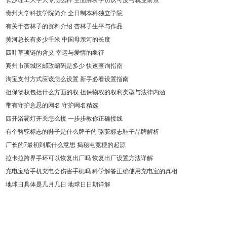
长沙理工大学大专怎么样 全面解析学历认可度与就业前景
贵州大学科技学院简介 全日制本科独立学院
有关于杏林子的资料介绍 杏林子生平与作品
黄河总长有多少千米 中国母亲河的长度
四叶草项链的含义 幸运与爱情的象征
宾州市滨城区邮政编码是多少 快速查询指南
淘宝支付方式应该怎么设置 新手必看设置指南
担保物权包括什么方面的权 担保物权的权利类型与法律内涵
带有守护意思的网名 守护网名精选
四开浴霸灯开关怎么接 一步步教你正确接线
有个骆驼标志的鞋子是什么牌子的 骆驼标志鞋子品牌解析
厂长的7最初到底什么意思 揭秘电竞梗的起源
拉卡拉跨界手环可以恢复出厂吗 恢复出厂设置方法详解
充电宝给手机充电会伤害手机吗 科学解答正确使用充电宝的真相
地球日具体是几月几日 地球日日期详解