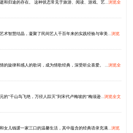
和归途的存在。 这种状态常见于旅游、阅读、游戏、艺...
浏览全
术智慧结晶，凝聚了民间艺人千百年来的实践经验与审美...
浏览
的旋律和感人的歌词，成为情歌经典，深受听众喜爱。 ...
浏览全
“千山鸟飞绝，万径人踪灭”到宋代卢梅坡的“梅须逊...
浏览全文
女儿钱瑗一家三口的温馨生活，其中蕴含的经典语录充满...
浏览