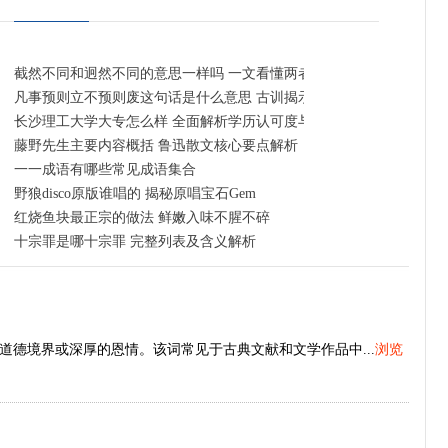
截然不同和迥然不同的意思一样吗 一文看懂两者异同
凡事预则立不预则废这句话是什么意思 古训揭示提前规划的重要性
长沙理工大学大专怎么样 全面解析学历认可度与就业前景
门指南
藤野先生主要内容概括 鲁迅散文核心要点解析
一一成语有哪些常见成语集合
野狼disco原版谁唱的 揭秘原唱宝石Gem
日早晚高峰限行时间
红烧鱼块最正宗的做法 鲜嫩入味不腥不碎
十宗罪是哪十宗罪 完整列表及含义解析
德境界或深厚的恩情。该词常见于古典文献和文学作品中...
浏览