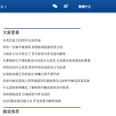
更多
繁體中文
大家爱看
乐而忘返 沉浸其中忘却归途
等你一生够不够原唱 原唱陈瑞歌曲背景介绍
六级多少分才算过了 官方标准与常见疑问解答
凡事预则立不预则废这句话是什么意思 古训揭示提前规划的重要
性
词语传说什么意思 探究词语传说的含义与起源
红烧鱼块最正宗的做法 鲜嫩入味不腥不碎
具体功效还是因人而异德国消石素效果怎么样科学解读其真实效
用
什么是粉刺和螨虫 了解粉刺与螨虫的区别与联系
词语挣脱读音 正确读音与常见误区
QQ问题设置问题大全 常见设置与解答指南
频道推荐