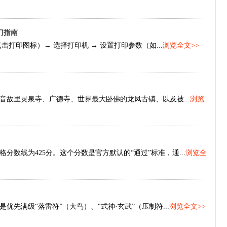
门指南
点击打印图标）→ 选择打印机 → 设置打印参数（如...
浏览全文>>
故里灵泉寺、广德寺、世界最大卧佛的龙凤古镇、以及被...
浏览
数线为425分。这个分数是官方默认的“通过”标准，通...
浏览全
先满级“落雷符”（大鸟）、“式神·玄武”（压制符...
浏览全文>>