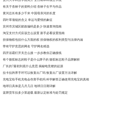
贵州大学科技学院简介 全日制本科独立学院
有关于杏林子的资料介绍 杏林子生平与作品
黄河总长有多少千米 中国母亲河的长度
四叶草项链的含义 幸运与爱情的象征
宾州市滨城区邮政编码是多少 快速查询指南
淘宝支付方式应该怎么设置 新手必看设置指南
担保物权包括什么方面的权 担保物权的权利类型与法律内涵
带有守护意思的网名 守护网名精选
四开浴霸灯开关怎么接 一步步教你正确接线
有个骆驼标志的鞋子是什么牌子的 骆驼标志鞋子品牌解析
厂长的7最初到底什么意思 揭秘电竞梗的起源
拉卡拉跨界手环可以恢复出厂吗 恢复出厂设置方法详解
充电宝给手机充电会伤害手机吗 科学解答正确使用充电宝的真相
地球日具体是几月几日 地球日日期详解
蓝牌货车拉多少算超载 最新认定标准与处罚规定