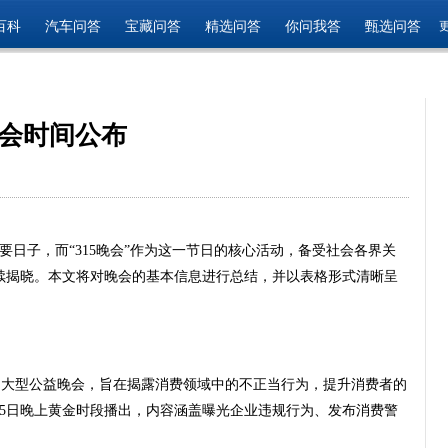
百科
汽车问答
宝藏问答
精选问答
你问我答
甄选问答
晚会时间公布
要日子，而“315晚会”作为这一节日的核心活动，备受社会各界关
也陆续揭晓。本文将对晚会的基本信息进行总结，并以表格形式清晰呈
度的大型公益晚会，旨在揭露消费领域中的不正当行为，提升消费者的
15日晚上黄金时段播出，内容涵盖曝光企业违规行为、发布消费警