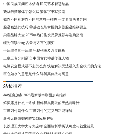
中国民族民间艺术俗语 民间艺术智慧结晶
繁华若梦繁体字怎么写 繁体字书写指南
截然不同和迥然不同的意思一样吗 一文看懂两者异同
脸谱画法的技巧 零基础也能掌握的京剧脸谱绘制要点
染发品牌大全 2025年热门染发品牌推荐与选购指南
幢为何读dong 古音与方言的演变
十宗罪是哪十宗罪 完整列表及含义解析
三皇五帝分别是谁 中国古代神话传说人物
电脑安全模式进不去怎么办 快速解决无法进入安全模式的方法
臣心如水的意思是什么 详解其典故与寓意
站长推荐
dnf驱魔加点 2025最新版本刷图加点推荐
鲜贝露是什么 一种由新鲜贝类提取的天然调味汁
百度闪付是什么 百度闪付的定义与功能详解
最强无解防御神阵实战应用解析
长沙理工大学大专怎么样 全面解析学历认可度与就业前景