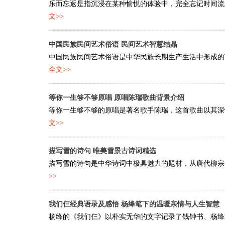
乐而忘返是指沉浸在某种愉悦的体验中，完全忘记时间流逝
文>>
中国民族民间艺术俗语 民间艺术智慧结晶
中国民族民间艺术俗语是中华民族长期生产生活中形成的艺
全文>>
等你一生够不够原唱 原唱陈瑞歌曲背景介绍
等你一生够不够的原唱是著名歌手陈瑞，这首歌曲以其深情
文>>
描写雪的诗句 唯美雪景古诗词精选
描写雪的诗句是中华诗词中极具魅力的题材，从唐代柳宗元的
>>
我们仨经典语录及感悟 杨绛笔下的温暖亲情与人生智慧
杨绛的《我们仨》以朴实无华的文字记录了钱钟书、杨绛和