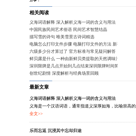
分享：
相关阅读
义海词语解释 深入解析义海一词的含义与用法
中国民族民间艺术俗语 民间艺术智慧结晶
描写雪的诗句 唯美雪景古诗词精选
电脑怎么打印文件步骤 电脑打印文件的方法 新手快速入
六级多少分才算过了 官方标准与常见疑问解答
鲜贝露是什么 一种由新鲜贝类提取的天然调味汁
深圳限牌是几点开始到几点结束深圳限牌时间简述 工作
创世纪剧情 深度解析与经典场景回顾
最新文章
义海词语解释 深入解析义海一词的含义与用法
义海是一个汉语词语，通常指道义深厚如海，比喻崇高的道
全文>>
乐而忘返 沉浸其中忘却归途