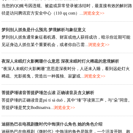
当您的QQ账号因违规、被盗或异常登录被冻结时，最直接有效的解封路
径是访问腾讯官方安全中心（110 qq com）...
浏览全文>>
梦到别人抓鱼是什么预兆 梦境解析与象征意义
梦到别人抓鱼通常象征着机遇、财富或他人获得成功，暗示你近期可能
见证身边人抓住某个重要机会，或者你自己需...
浏览全文>>
夜深人未眠灯火影阑珊什么意思 深夜未眠时灯火稀疏的意境解析
“夜深人未眠灯火影阑珊”意思是深夜时分，人还未入睡，看到远处灯火
稀疏、光影摇曳，营造出一种孤独、寂寥或...
浏览全文>>
菩提萨埵读音菩提萨埵怎么读 正确读音及含义解析
菩提萨埵的正确读音是pú tí sà duǒ，其中“埵”字读第三声，与“朵”同音。
菩提萨埵是梵文Bodhisattva...
浏览全文>>
迪丽热巴在电视剧微时代中饰演什么角色 她的角色介绍
迪丽热巴在电视剧《微时代》中饰演的角色是陈意，一个活泼开朗、敢