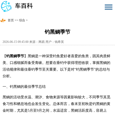
首页
>>
综合
>
钓黑鲷季节
2026-06-15 09:45:00 来源：网易 用户：钱希英
【
钓黑鲷季节
】黑鲷是一种深受钓鱼爱好者喜爱的鱼类，因其肉质鲜
美、口感细腻而备受青睐。想要在垂钓中获得理想收获，掌握黑鲷的
活动规律和最佳垂钓季节至关重要。以下是对“钓黑鲷季节”的总结与
分析。
一、钓黑鲷的最佳季节总结
黑鲷的活动受水温、潮汐、食物来源等因素影响较大，不同季节其觅
食习性和栖息地也会发生变化。总体而言，春末至初秋是钓黑鲷的黄
金时期，尤其是5月至9月之间，水温适宜，黑鲷活跃度高，容易上