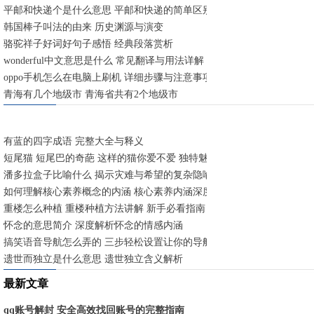
平邮和快递个是什么意思 平邮和快递的简单区别
韩国棒子叫法的由来 历史渊源与演变
骆驼祥子好词好句子感悟 经典段落赏析
wonderful中文意思是什么 常见翻译与用法详解
oppo手机怎么在电脑上刷机 详细步骤与注意事项
青海有几个地级市 青海省共有2个地级市
有蓝的四字成语 完整大全与释义
短尾猫 短尾巴的奇葩 这样的猫你爱不爱 独特魅力与养护指南
潘多拉盒子比喻什么 揭示灾难与希望的复杂隐喻
如何理解核心素养概念的内涵 核心素养内涵深度解析
重楼怎么种植 重楼种植方法讲解 新手必看指南
怀念的意思简介 深度解析怀念的情感内涵
搞笑语音导航怎么弄的 三步轻松设置让你的导航充满欢乐
遗世而独立是什么意思 遗世独立含义解析
最新文章
qq账号解封 安全高效找回账号的完整指南