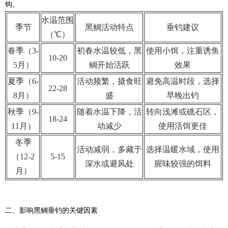
钩。
水温范围
季节
黑鲷活动特点
垂钓建议
（℃）
春季（3-
初春水温较低，黑
使用小饵，注重诱鱼
10-20
5月）
鲷开始活跃
效果
夏季（6-
活动频繁，摄食旺
避免高温时段，选择
22-28
8月）
盛
早晚出钓
秋季（9-
随着水温下降，活
转向浅滩或礁石区，
18-24
11月）
动减少
使用活饵更佳
冬季
活动减弱，多藏于
选择温暖水域，使用
（12-2
5-15
深水或避风处
腥味较强的饵料
月）
二、影响黑鲷垂钓的关键因素