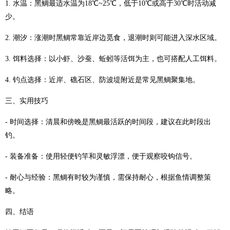
1. 水温：黑鲷最适水温为18℃~25℃，低于10℃或高于30℃时活动减
少。
2. 潮汐：涨潮时黑鲷常靠近岸边觅食，退潮时则可能进入深水区域。
3. 饵料选择：以小虾、沙蚕、蚯蚓等活饵为主，也可搭配人工饵料。
4. 钓点选择：近岸、礁石区、防波堤附近是常见黑鲷聚集地。
三、实用技巧
- 时间选择：清晨和傍晚是黑鲷最活跃的时间段，建议在此时段出
钓。
- 装备准备：使用轻便钓竿和灵敏浮漂，便于观察咬钩信号。
- 耐心与经验：黑鲷有时较为谨慎，需保持耐心，根据鱼情调整策
略。
四、结语