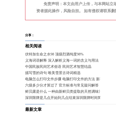
免责声明：本文由用户上传，与本网站立
资者据此操作，风险自担。 如有侵权请联系删
分享：
相关阅读
伏特加生命之水98 顶级烈酒纯度98%
义海词语解释 深入解析义海一词的含义与用法
中国民族民间艺术俗语 民间艺术智慧结晶
描写雪的诗句 唯美雪景古诗词精选
电脑怎么打印文件步骤 电脑打印文件的方法 新手快速入
六级多少分才算过了 官方标准与常见疑问解答
鲜贝露是什么 一种由新鲜贝类提取的天然调味汁
深圳限牌是几点开始到几点结束深圳限牌时间简述 工作
最新文章