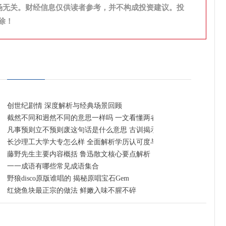
场无关。财经信息仅供读者参考，并不构成投资建议。投
除！
创世纪剧情 深度解析与经典场景回顾
截然不同和迥然不同的意思一样吗 一文看懂两者异同
凡事预则立不预则废这句话是什么意思 古训揭示提前规划的重要性
长沙理工大学大专怎么样 全面解析学历认可度与就业前景
门指南
藤野先生主要内容概括 鲁迅散文核心要点解析
一一成语有哪些常见成语集合
野狼disco原版谁唱的 揭秘原唱宝石Gem
日早晚高峰限行时间
红烧鱼块最正宗的做法 鲜嫩入味不腥不碎