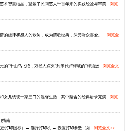
术智慧结晶，凝聚了民间艺人千百年来的实践经验与审美...
浏览
的旋律和感人的歌词，成为情歌经典，深受听众喜爱。 ...
浏览全
“千山鸟飞绝，万径人踪灭”到宋代卢梅坡的“梅须逊...
浏览全文
女儿钱瑗一家三口的温馨生活，其中蕴含的经典语录充满...
浏览
门指南
点击打印图标）→ 选择打印机 → 设置打印参数（如...
浏览全文>>