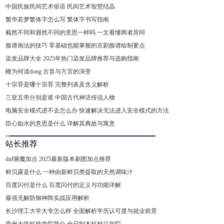
中国民族民间艺术俗语 民间艺术智慧结晶
繁华若梦繁体字怎么写 繁体字书写指南
截然不同和迥然不同的意思一样吗 一文看懂两者异同
脸谱画法的技巧 零基础也能掌握的京剧脸谱绘制要点
染发品牌大全 2025年热门染发品牌推荐与选购指南
幢为何读dong 古音与方言的演变
十宗罪是哪十宗罪 完整列表及含义解析
三皇五帝分别是谁 中国古代神话传说人物
电脑安全模式进不去怎么办 快速解决无法进入安全模式的方法
臣心如水的意思是什么 详解其典故与寓意
站长推荐
dnf驱魔加点 2025最新版本刷图加点推荐
鲜贝露是什么 一种由新鲜贝类提取的天然调味汁
百度闪付是什么 百度闪付的定义与功能详解
最强无解防御神阵实战应用解析
长沙理工大学大专怎么样 全面解析学历认可度与就业前景