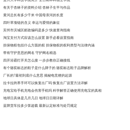
贵州大学科技学院简介 全日制本科独立学院
有关于杏林子的资料介绍 杏林子生平与作品
黄河总长有多少千米 中国母亲河的长度
四叶草项链的含义 幸运与爱情的象征
宾州市滨城区邮政编码是多少 快速查询指南
淘宝支付方式应该怎么设置 新手必看设置指南
担保物权包括什么方面的权 担保物权的权利类型与法律内涵
带有守护意思的网名 守护网名精选
四开浴霸灯开关怎么接 一步步教你正确接线
有个骆驼标志的鞋子是什么牌子的 骆驼标志鞋子品牌解析
厂长的7最初到底什么意思 揭秘电竞梗的起源
拉卡拉跨界手环可以恢复出厂吗 恢复出厂设置方法详解
充电宝给手机充电会伤害手机吗 科学解答正确使用充电宝的真相
地球日具体是几月几日 地球日日期详解
蓝牌货车拉多少算超载 最新认定标准与处罚规定