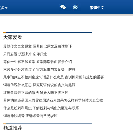
更多
繁體中文
大家爱看
苏轼传文言文原文 经典传记原文及白话翻译
乐而忘返 沉浸其中忘却归途
等你一生够不够原唱 原唱陈瑞歌曲背景介绍
六级多少分才算过了 官方标准与常见疑问解答
凡事预则立不预则废这句话是什么意思 古训揭示提前规划的重要
性
词语传说什么意思 探究词语传说的含义与起源
红烧鱼块最正宗的做法 鲜嫩入味不腥不碎
具体功效还是因人而异德国消石素效果怎么样科学解读其真实效
用
什么是粉刺和螨虫 了解粉刺与螨虫的区别与联系
词语挣脱读音 正确读音与常见误区
频道推荐