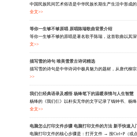
中国民族民间艺术俗语是中华民族长期生产生活中形成的艺
全文>>
等你一生够不够原唱 原唱陈瑞歌曲背景介绍
等你一生够不够的原唱是著名歌手陈瑞，这首歌曲以其深情
文>>
描写雪的诗句 唯美雪景古诗词精选
描写雪的诗句是中华诗词中极具魅力的题材，从唐代柳宗元的
>>
我们仨经典语录及感悟 杨绛笔下的温暖亲情与人生智慧
杨绛的《我们仨》以朴实无华的文字记录了钱钟书、杨绛和
全文>>
电脑怎么打印文件步骤 电脑打印文件的方法 新手快速入
电脑打印文件的核心步骤是：打开文件 → 按Ctrl+P（或