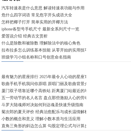
汽车转速表是什么意思 解读转速表功能与作用
危什么四字词语 常见危字开头成语大全
怎样把椰子打开 简单实用的开椰方法
iphone各型号手机尺寸 最新全系列尺寸一览
爱莲说介绍 经典古文赏析
什么是除数和被除数 理解除法中的核心角色
拉布拉多怎么训练基本技能 从零开始的实用技巧
班级学习小组名称和口号创意命名指南
最有魅力的星座排行 2025年最令人心动的星座TOP5
歌曲手机手机我问你原唱 原唱门丽及歌曲背景介绍
厦门双子塔靠近哪个高铁站 距离厦门站最近的地标建筑
五一劳动节的名人名言 盘点那些激励人心的劳动箴言
斗罗大陆魂师对决如何到达魂圣快速升级指南
菊次郎的夏天评价 经典治愈配乐与成长温情解析
小数的概念和意义 理解小数本质与生活应用
直角三角形的斜边怎么算 勾股定理公式与计算步骤