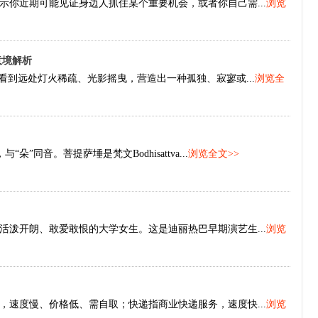
你近期可能见证身边人抓住某个重要机会，或者你自己需...
浏览
意境解析
看到远处灯火稀疏、光影摇曳，营造出一种孤独、寂寥或...
浏览全
“朵”同音。菩提萨埵是梵文Bodhisattva...
浏览全文>>
泼开朗、敢爱敢恨的大学女生。这是迪丽热巴早期演艺生...
浏览
速度慢、价格低、需自取；快递指商业快递服务，速度快...
浏览