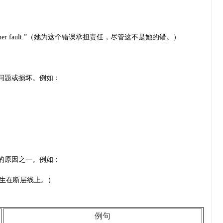
ough it wasn’t her fault.”（她为这个错误承担责任，尽管这不是她的错。）
的问题或损坏。例如：
）
生的原因之一。例如：
”（这次地震发生在断层线上。）
例句