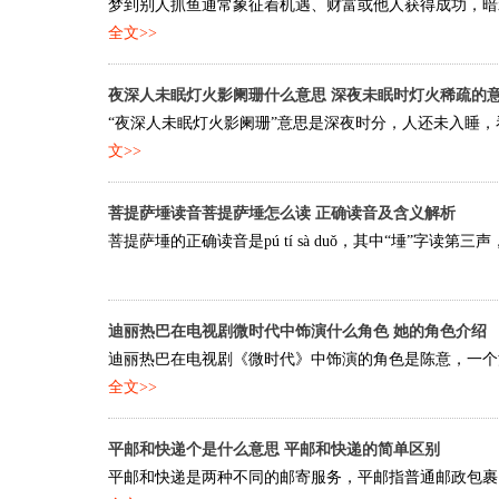
梦到别人抓鱼通常象征着机遇、财富或他人获得成功，暗示
全文>>
夜深人未眠灯火影阑珊什么意思 深夜未眠时灯火稀疏的
“夜深人未眠灯火影阑珊”意思是深夜时分，人还未入睡，
文>>
菩提萨埵读音菩提萨埵怎么读 正确读音及含义解析
菩提萨埵的正确读音是pú tí sà duǒ，其中“埵”字读第三声，与
迪丽热巴在电视剧微时代中饰演什么角色 她的角色介绍
迪丽热巴在电视剧《微时代》中饰演的角色是陈意，一个活
全文>>
平邮和快递个是什么意思 平邮和快递的简单区别
平邮和快递是两种不同的邮寄服务，平邮指普通邮政包裹，