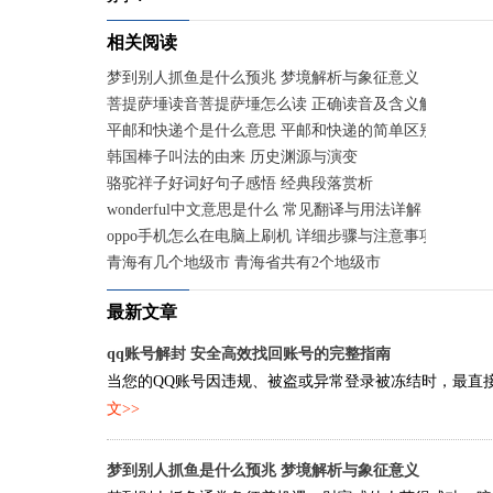
相关阅读
梦到别人抓鱼是什么预兆 梦境解析与象征意义
菩提萨埵读音菩提萨埵怎么读 正确读音及含义解析
平邮和快递个是什么意思 平邮和快递的简单区别
韩国棒子叫法的由来 历史渊源与演变
骆驼祥子好词好句子感悟 经典段落赏析
wonderful中文意思是什么 常见翻译与用法详解
oppo手机怎么在电脑上刷机 详细步骤与注意事项
青海有几个地级市 青海省共有2个地级市
最新文章
qq账号解封 安全高效找回账号的完整指南
当您的QQ账号因违规、被盗或异常登录被冻结时，最直接有效
文>>
梦到别人抓鱼是什么预兆 梦境解析与象征意义