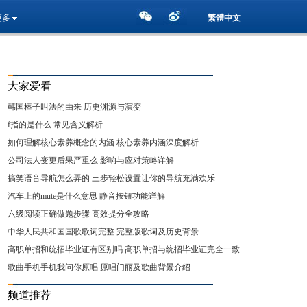
更多
繁體中文
大家爱看
韩国棒子叫法的由来 历史渊源与演变
f指的是什么 常见含义解析
如何理解核心素养概念的内涵 核心素养内涵深度解析
公司法人变更后果严重么 影响与应对策略详解
搞笑语音导航怎么弄的 三步轻松设置让你的导航充满欢乐
汽车上的mute是什么意思 静音按钮功能详解
六级阅读正确做题步骤 高效提分全攻略
中华人民共和国国歌歌词完整 完整版歌词及历史背景
高职单招和统招毕业证有区别吗 高职单招与统招毕业证完全一致
详解
歌曲手机手机我问你原唱 原唱门丽及歌曲背景介绍
频道推荐