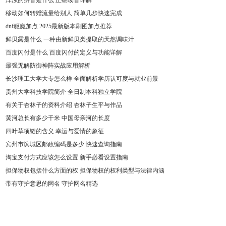
浑浊的拼音是什么 正确读音详解
移动如何转赠流量给别人 简单几步快速完成
dnf驱魔加点 2025最新版本刷图加点推荐
鲜贝露是什么 一种由新鲜贝类提取的天然调味汁
百度闪付是什么 百度闪付的定义与功能详解
最强无解防御神阵实战应用解析
长沙理工大学大专怎么样 全面解析学历认可度与就业前景
贵州大学科技学院简介 全日制本科独立学院
有关于杏林子的资料介绍 杏林子生平与作品
黄河总长有多少千米 中国母亲河的长度
四叶草项链的含义 幸运与爱情的象征
宾州市滨城区邮政编码是多少 快速查询指南
淘宝支付方式应该怎么设置 新手必看设置指南
担保物权包括什么方面的权 担保物权的权利类型与法律内涵
带有守护意思的网名 守护网名精选