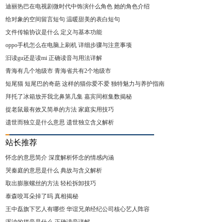
迪丽热巴在电视剧微时代中饰演什么角色 她的角色介绍
给对象的空间留言短句 温暖甜美的表白短句
文件传输协议是什么 定义与基本功能
oppo手机怎么在电脑上刷机 详细步骤与注意事项
汩读gu还是读mi 正确读音与用法详解
青海有几个地级市 青海省共有2个地级市
短尾猫 短尾巴的奇葩 这样的猫你爱不爱 独特魅力与养护指南
拜托了冰箱放开我北鼻第几集 嘉宾同框集数揭秘
捉老鼠最有效又简单的方法 家庭实用技巧
遗世而独立是什么意思 遗世独立含义解析
站长推荐
怀念的意思简介 深度解析怀念的情感内涵
哭秦庭的意思是什么 典故与含义解析
取出膨胀螺丝的方法 轻松拆卸技巧
泰森咬耳朵掉了吗 真相揭秘
王中磊旗下艺人有哪些 华谊兄弟经纪公司核心艺人阵容