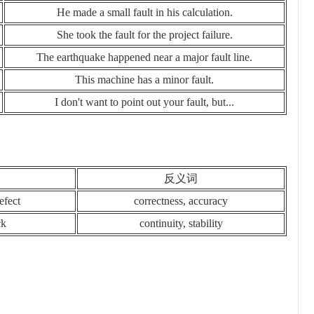
He made a small fault in his calculation.
She took the fault for the project failure.
The earthquake happened near a major fault line.
This machine has a minor fault.
I don't want to point out your fault, but...
反义词
efect
correctness, accuracy
ck
continuity, stability