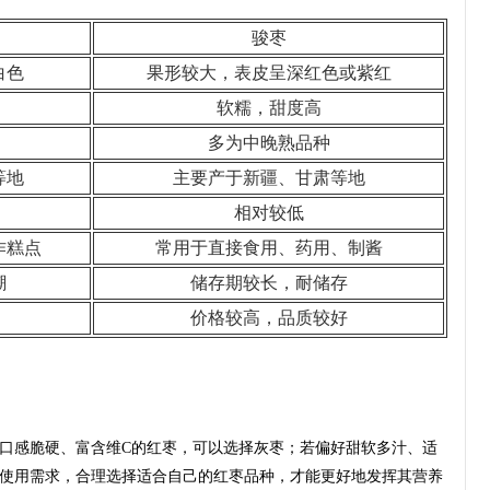
骏枣
白色
果形较大，表皮呈深红色或紫红
软糯，甜度高
多为中晚熟品种
等地
主要产于新疆、甘肃等地
相对较低
作糕点
常用于直接食用、药用、制酱
潮
储存期较长，耐储存
价格较高，品质较好
口感脆硬、富含维C的红枣，可以选择灰枣；若偏好甜软多汁、适
使用需求，合理选择适合自己的红枣品种，才能更好地发挥其营养