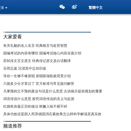
更多
繁體中文
大家爱看
有关礼貌的名人名言 经典格言与处世智慧
国编考试的内容有哪些 国编考试核心内容全面介绍
苏轼传文言文原文 经典传记原文及白话翻译
乐而忘返 沉浸其中忘却归途
等你一生够不够原唱 原唱陈瑞歌曲背景介绍
六级多少分才算过了 官方标准与常见疑问解答
凡事预则立不预则废这句话是什么意思 古训揭示提前规划的重要
性
词语传说什么意思 探究词语传说的含义与起源
红烧鱼块最正宗的做法 鲜嫩入味不腥不碎
具体功效还是因人而异德国消石素效果怎么样科学解读其真实效
用
频道推荐