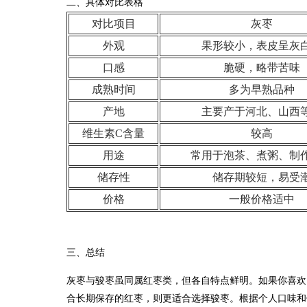
二、具体对比表格
对比项目
灰枣
外观
果形较小，表皮呈灰
口感
脆硬，略带苦味
成熟时间
多为早熟品种
产地
主要产于河北、山西
维生素C含量
较高
用途
常用于泡茶、煮粥、制
储存性
储存期较短，易受
价格
一般价格适中
三、总结
灰枣与骏枣虽同属红枣类，但各自特点鲜明。如果你喜欢
合长期保存的红枣，则更适合选择骏枣。根据个人口味和