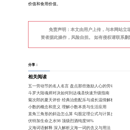
价值和食用价值。
免责声明：本文由用户上传，与本网站立
资者据此操作，风险自担。 如有侵权请联系删
分享：
相关阅读
五一劳动节的名人名言 盘点那些激励人心的劳动箴言
斗罗大陆魂师对决如何到达魂圣快速升级指南
菊次郎的夏天评价 经典治愈配乐与成长温情解析
小数的概念和意义 理解小数本质与生活应用
直角三角形的斜边怎么算 勾股定理公式与计算步骤
伏特加生命之水98 顶级烈酒纯度98%
义海词语解释 深入解析义海一词的含义与用法