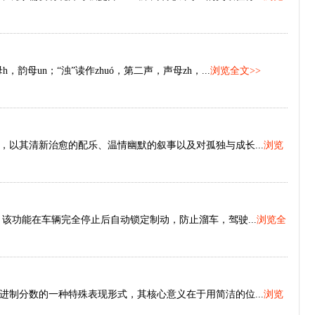
h，韵母un；“浊”读作zhuó，第二声，声母zh，...
浏览全文>>
以其清新治愈的配乐、温情幽默的叙事以及对孤独与成长...
浏览
d）功能，该功能在车辆完全停止后自动锁定制动，防止溜车，驾驶...
浏览全
制分数的一种特殊表现形式，其核心意义在于用简洁的位...
浏览