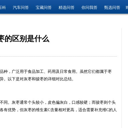
百科
汽车问答
宝藏问答
精选问答
你问我答
甄选问答
枣的区别是什么
品种，广泛用于食品加工、药用及日常食用。虽然它们都属于枣
异。以下是对灰枣和骏枣的详细对比总结。
不同。灰枣通常个头较小，皮色偏灰白，口感较硬；而骏枣则个头
各有优势，但灰枣的维生素C含量相对更高，适合需要补充维C的人