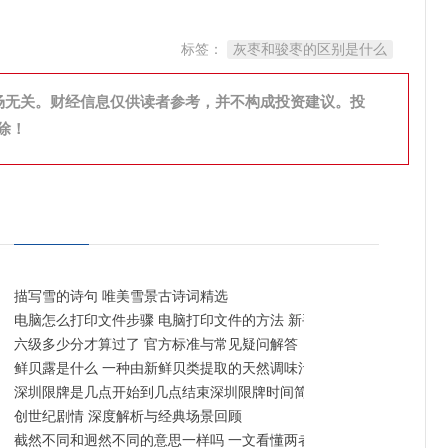
标签：
灰枣和骏枣的区别是什么
场无关。财经信息仅供读者参考，并不构成投资建议。投
除！
描写雪的诗句 唯美雪景古诗词精选
电脑怎么打印文件步骤 电脑打印文件的方法 新手快速入门指南
六级多少分才算过了 官方标准与常见疑问解答
鲜贝露是什么 一种由新鲜贝类提取的天然调味汁
深圳限牌是几点开始到几点结束深圳限牌时间简述 工作日早晚高峰限
创世纪剧情 深度解析与经典场景回顾
截然不同和迥然不同的意思一样吗 一文看懂两者异同