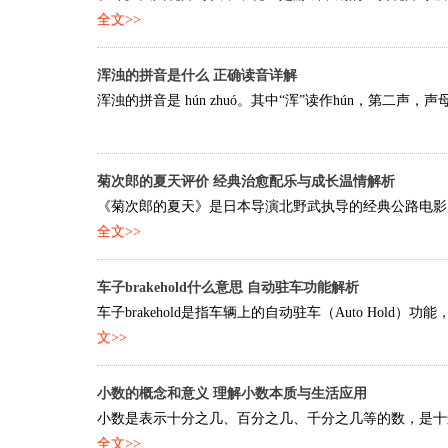
全文>>
浑浊的拼音是什么 正确读音详解
浑浊的拼音是 hún zhuó。其中“浑”读作hún，第二声，声母
菊次郎的夏天评价 经典治愈配乐与成长温情解析
《菊次郎的夏天》是日本导演北野武执导的经典公路电影，
全文>>
车子brakehold什么意思 自动驻车功能解析
车子brakehold是指车辆上的自动驻车（Auto Hol
文>>
小数的概念和意义 理解小数本质与生活应用
小数是表示十分之几、百分之几、千分之几等的数，是十进
全文>>