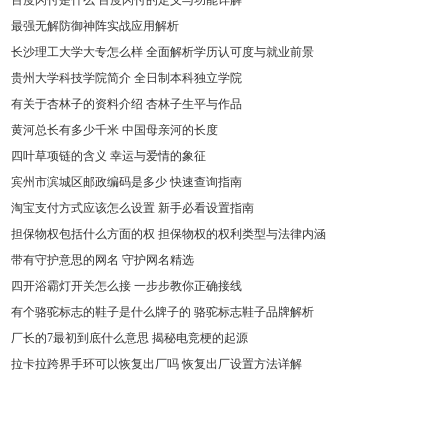
百度闪付是什么 百度闪付的定义与功能详解
最强无解防御神阵实战应用解析
长沙理工大学大专怎么样 全面解析学历认可度与就业前景
贵州大学科技学院简介 全日制本科独立学院
有关于杏林子的资料介绍 杏林子生平与作品
黄河总长有多少千米 中国母亲河的长度
四叶草项链的含义 幸运与爱情的象征
宾州市滨城区邮政编码是多少 快速查询指南
淘宝支付方式应该怎么设置 新手必看设置指南
担保物权包括什么方面的权 担保物权的权利类型与法律内涵
带有守护意思的网名 守护网名精选
四开浴霸灯开关怎么接 一步步教你正确接线
有个骆驼标志的鞋子是什么牌子的 骆驼标志鞋子品牌解析
厂长的7最初到底什么意思 揭秘电竞梗的起源
拉卡拉跨界手环可以恢复出厂吗 恢复出厂设置方法详解
行时间