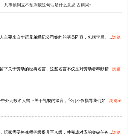
凡事预则立不预则废这句话是什么意思 古训揭示提前规划的重要性
主要来自华谊兄弟经纪公司签约的演员阵容，包括李晨、...
浏览
下关于劳动的经典名言，这些名言不仅是对劳动者奉献精...
浏览
中外无数名人留下关于礼貌的箴言，它们不仅指导我们如...
浏览全
玩家需要将魂师等级提升至70级，并完成对应的突破任务...
浏览