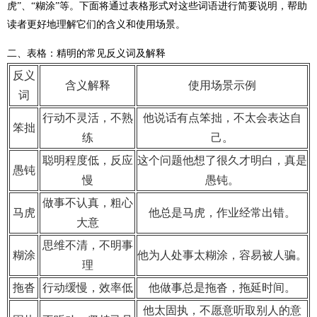
虎”、“糊涂”等。下面将通过表格形式对这些词语进行简要说明，帮助
读者更好地理解它们的含义和使用场景。
二、表格：精明的常见反义词及解释
反义
含义解释
使用场景示例
词
行动不灵活，不熟
他说话有点笨拙，不太会表达自
笨拙
练
己。
聪明程度低，反应
这个问题他想了很久才明白，真是
愚钝
慢
愚钝。
做事不认真，粗心
马虎
他总是马虎，作业经常出错。
大意
思维不清，不明事
糊涂
他为人处事太糊涂，容易被人骗。
理
拖沓
行动缓慢，效率低
他做事总是拖沓，拖延时间。
他太固执，不愿意听取别人的意