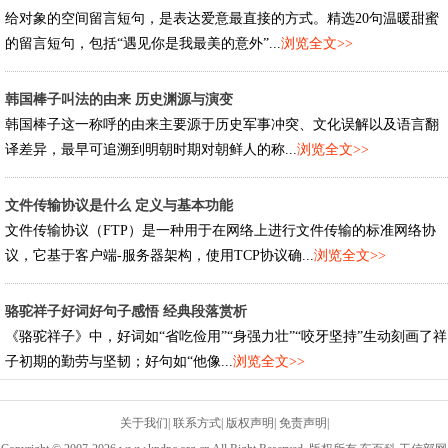
给对象的空间留言短句，是表达爱意最直接的方式。精选20句温暖甜蜜
的留言短句，包括“遇见你是我最美的意外”...
浏览全文>>
韩国棒子叫法的由来 历史渊源与演变
韩国棒子这一称呼的由来主要源于历史军事冲突、文化误解以及语言翻
译差异，最早可追溯到明朝时期对朝鲜人的称...
浏览全文>>
文件传输协议是什么 定义与基本功能
文件传输协议（FTP）是一种用于在网络上进行文件传输的标准网络协
议，它基于客户端-服务器架构，使用TCP协议确...
浏览全文>>
骆驼祥子好词好句子感悟 经典段落赏析
《骆驼祥子》中，好词如“省吃俭用”“身强力壮”“咬牙坚持”生动刻画了祥
子初期的勤劳与坚韧；好句如“他像...
浏览全文>>
关于我们
|
联系方式
|
版权声明
|
免责声明
|