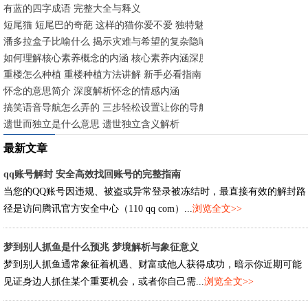
有蓝的四字成语 完整大全与释义
短尾猫 短尾巴的奇葩 这样的猫你爱不爱 独特魅力与养护指南
潘多拉盒子比喻什么 揭示灾难与希望的复杂隐喻
如何理解核心素养概念的内涵 核心素养内涵深度解析
重楼怎么种植 重楼种植方法讲解 新手必看指南
怀念的意思简介 深度解析怀念的情感内涵
搞笑语音导航怎么弄的 三步轻松设置让你的导航充满欢乐
遗世而独立是什么意思 遗世独立含义解析
最新文章
qq账号解封 安全高效找回账号的完整指南
当您的QQ账号因违规、被盗或异常登录被冻结时，最直接有效的解封路
径是访问腾讯官方安全中心（110 qq com）...
浏览全文>>
梦到别人抓鱼是什么预兆 梦境解析与象征意义
梦到别人抓鱼通常象征着机遇、财富或他人获得成功，暗示你近期可能
见证身边人抓住某个重要机会，或者你自己需...
浏览全文>>