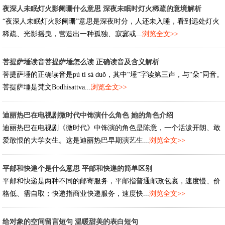
夜深人未眠灯火影阑珊什么意思 深夜未眠时灯火稀疏的意境解析
“夜深人未眠灯火影阑珊”意思是深夜时分，人还未入睡，看到远处灯火
稀疏、光影摇曳，营造出一种孤独、寂寥或...
浏览全文>>
菩提萨埵读音菩提萨埵怎么读 正确读音及含义解析
菩提萨埵的正确读音是pú tí sà duǒ，其中“埵”字读第三声，与“朵”同音。
菩提萨埵是梵文Bodhisattva...
浏览全文>>
迪丽热巴在电视剧微时代中饰演什么角色 她的角色介绍
迪丽热巴在电视剧《微时代》中饰演的角色是陈意，一个活泼开朗、敢
爱敢恨的大学女生。这是迪丽热巴早期演艺生...
浏览全文>>
平邮和快递个是什么意思 平邮和快递的简单区别
平邮和快递是两种不同的邮寄服务，平邮指普通邮政包裹，速度慢、价
格低、需自取；快递指商业快递服务，速度快...
浏览全文>>
给对象的空间留言短句 温暖甜美的表白短句