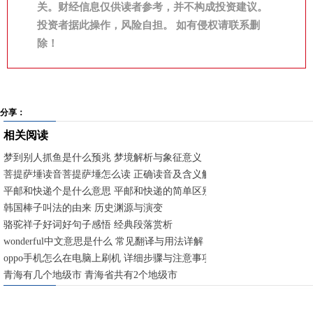
关。财经信息仅供读者参考，并不构成投资建议。
投资者据此操作，风险自担。 如有侵权请联系删
除！
分享：
相关阅读
梦到别人抓鱼是什么预兆 梦境解析与象征意义
菩提萨埵读音菩提萨埵怎么读 正确读音及含义解析
平邮和快递个是什么意思 平邮和快递的简单区别
韩国棒子叫法的由来 历史渊源与演变
骆驼祥子好词好句子感悟 经典段落赏析
wonderful中文意思是什么 常见翻译与用法详解
oppo手机怎么在电脑上刷机 详细步骤与注意事项
青海有几个地级市 青海省共有2个地级市