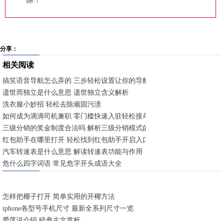
除！
分享：
相关阅读
搞笑语音导航怎么弄的 三步轻松设置让你的导航充满欢乐
遗世而独立是什么意思 遗世独立含义解析
洗衣服小妙招 轻松去除顽固污渍
如何成为滴滴司机兼职 零门槛快速入驻轻松接单
三级分销的奖金制度合法吗 解析三级分销模式的法律边界与合规要点
红包助手在哪里打开 轻松找到红包助手开启入口
汽车转速表是什么意思 解读转速表功能与作用
危什么四字词语 常见危字开头成语大全
怎样把椰子打开 简单实用的开椰方法
iphone各型号手机尺寸 最新全系列尺寸一览
爱莲说介绍 经典古文赏析