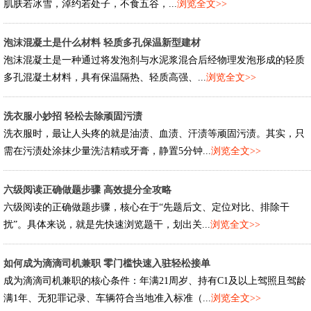
肌肤若冰雪，淖约若处子，不食五谷，...
浏览全文>>
泡沫混凝土是什么材料 轻质多孔保温新型建材
泡沫混凝土是一种通过将发泡剂与水泥浆混合后经物理发泡形成的轻质
多孔混凝土材料，具有保温隔热、轻质高强、...
浏览全文>>
洗衣服小妙招 轻松去除顽固污渍
洗衣服时，最让人头疼的就是油渍、血渍、汗渍等顽固污渍。其实，只
需在污渍处涂抹少量洗洁精或牙膏，静置5分钟...
浏览全文>>
六级阅读正确做题步骤 高效提分全攻略
六级阅读的正确做题步骤，核心在于“先题后文、定位对比、排除干
扰”。具体来说，就是先快速浏览题干，划出关...
浏览全文>>
如何成为滴滴司机兼职 零门槛快速入驻轻松接单
成为滴滴司机兼职的核心条件：年满21周岁、持有C1及以上驾照且驾龄
满1年、无犯罪记录、车辆符合当地准入标准（...
浏览全文>>