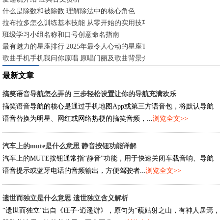
什么是除数和被除数 理解除法中的核心角色
拉布拉多怎么训练基本技能 从零开始的实用技巧
班级学习小组名称和口号创意命名指南
最有魅力的星座排行 2025年最令人心动的星座TOP5
歌曲手机手机我问你原唱 原唱门丽及歌曲背景介绍
最新文章
搞笑语音导航怎么弄的 三步轻松设置让你的导航充满欢乐
搞笑语音导航的核心是通过手机地图App或第三方语音包，将默认导航
语音替换为明星、网红或网络热梗的搞笑音频，...
浏览全文>>
汽车上的mute是什么意思 静音按钮功能详解
汽车上的MUTE按钮通常指“静音”功能，用于快速关闭车载音响、导航
语音提示或蓝牙电话的音频输出，方便驾驶者...
浏览全文>>
遗世而独立是什么意思 遗世独立含义解析
“遗世而独立”出自《庄子·逍遥游》，原句为“藐姑射之山，有神人居焉，