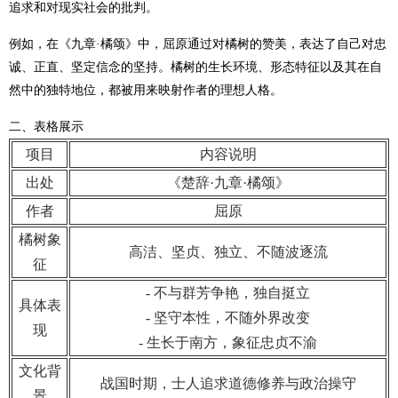
追求和对现实社会的批判。
例如，在《九章·橘颂》中，屈原通过对橘树的赞美，表达了自己对忠
诚、正直、坚定信念的坚持。橘树的生长环境、形态特征以及其在自
然中的独特地位，都被用来映射作者的理想人格。
二、表格展示
项目
内容说明
出处
《楚辞·九章·橘颂》
作者
屈原
橘树象
高洁、坚贞、独立、不随波逐流
征
- 不与群芳争艳，独自挺立
具体表
- 坚守本性，不随外界改变
现
- 生长于南方，象征忠贞不渝
文化背
战国时期，士人追求道德修养与政治操守
景