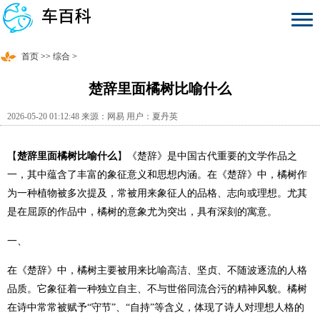
首页
>>
综合
>
楚辞里面橘树比喻什么
2026-05-20 01:12:48 来源：网易 用户：夏丹英
【
楚辞里面橘树比喻什么
】《楚辞》是中国古代重要的文学作品之
一，其中蕴含了丰富的象征意义和思想内涵。在《楚辞》中，橘树作
为一种植物被多次提及，常被用来象征人的品格、志向或理想。尤其
是在屈原的作品中，橘树的意象尤为突出，具有深刻的寓意。
一、
在《楚辞》中，橘树主要被用来比喻高洁、坚贞、不随波逐流的人格
品质。它象征着一种独立自主、不与世俗同流合污的精神风貌。橘树
在诗中常常被赋予“守节”、“自持”等含义，体现了诗人对理想人格的