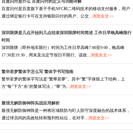
百度闪付是什么 百度闪付的定义与功能详解
百度闪付是百度旗下基于手机NFC和二维码技术的移动支付服务，用户
通过绑定银行卡可在支持银联闪付的商户、公交...
浏览全文>>
深圳限牌是几点开始到几点结束深圳限牌时间简述 工作日早晚高峰限行
时间
深圳限牌（即外地车限行）时间为工作日早高峰7:00至9:00，晚高峰
17:30至19:30，周末及法定节假日不限行。该政...
浏览全文>>
繁华若梦繁体字怎么写 繁体字书写指南
繁华若梦的繁体字写法是“繁華若夢”。其中“繁”字保留上下结构，上
方“每”下方“糸”的繁体写法；“華”为...
浏览全文>>
最强无解防御神阵实战应用解析
最强无解防御神阵是一种将区域联防与盯人防守深度融合的战术体系，
通过球员间的高效轮转和预判性站位，在对手...
浏览全文>>