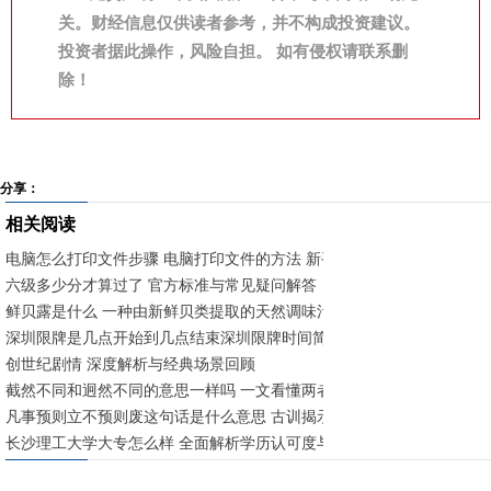
关。财经信息仅供读者参考，并不构成投资建议。
投资者据此操作，风险自担。 如有侵权请联系删
除！
分享：
相关阅读
电脑怎么打印文件步骤 电脑打印文件的方法 新手快速入门指南
六级多少分才算过了 官方标准与常见疑问解答
鲜贝露是什么 一种由新鲜贝类提取的天然调味汁
深圳限牌是几点开始到几点结束深圳限牌时间简述 工作日早晚高峰限行
创世纪剧情 深度解析与经典场景回顾
截然不同和迥然不同的意思一样吗 一文看懂两者异同
凡事预则立不预则废这句话是什么意思 古训揭示提前规划的重要性
长沙理工大学大专怎么样 全面解析学历认可度与就业前景