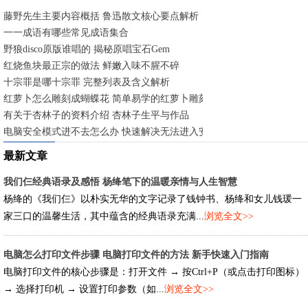
藤野先生主要内容概括 鲁迅散文核心要点解析
一一成语有哪些常见成语集合
野狼disco原版谁唱的 揭秘原唱宝石Gem
红烧鱼块最正宗的做法 鲜嫩入味不腥不碎
十宗罪是哪十宗罪 完整列表及含义解析
红萝卜怎么雕刻成蝴蝶花 简单易学的红萝卜雕刻技法
有关于杏林子的资料介绍 杏林子生平与作品
电脑安全模式进不去怎么办 快速解决无法进入安全模式的方法
最新文章
我们仨经典语录及感悟 杨绛笔下的温暖亲情与人生智慧
杨绛的《我们仨》以朴实无华的文字记录了钱钟书、杨绛和女儿钱瑗一
家三口的温馨生活，其中蕴含的经典语录充满...
浏览全文>>
电脑怎么打印文件步骤 电脑打印文件的方法 新手快速入门指南
电脑打印文件的核心步骤是：打开文件 → 按Ctrl+P（或点击打印图标）
→ 选择打印机 → 设置打印参数（如...
浏览全文>>