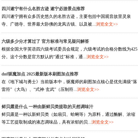
四川遂宁有什么名胜古迹 遂宁必游景点推荐
四川遂宁拥有众多历史悠久的名胜古迹，主要包括中国观音故里灵泉
寺、广德寺、世界最大卧佛的龙凤古镇、以及被...
浏览全文>>
六级多少分才算过了 官方标准与常见疑问解答
根据全国大学英语四六级考试委员会规定，六级考试的合格分数线为425
分。这个分数是官方默认的“通过”标准，通...
浏览全文>>
dnf驱魔加点 2025最新版本刷图加点推荐
在《地下城与勇士》当前版本中，驱魔师的刷图加点核心是优先满级“落
雷符”（大鸟）、“式神·玄武”（压制符...
浏览全文>>
鲜贝露是什么 一种由新鲜贝类提取的天然调味汁
鲜贝露是一种以新鲜贝类（如扇贝、蛤蜊等）为原料，通过酶解、浓缩
等工艺提取制成的液态调味品，具有浓郁的贝...
浏览全文>>