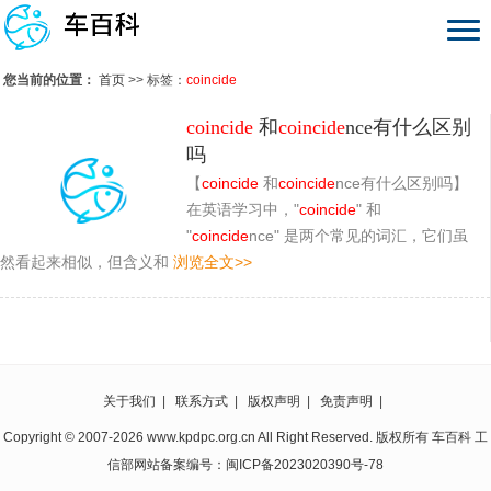
您当前的位置：
首页
>> 标签：
coincide
coincide
和
coincide
nce有什么区别
吗
【
coincide
和
coincide
nce有什么区别吗】
在英语学习中，"
coincide
" 和
"
coincide
nce" 是两个常见的词汇，它们虽
然看起来相似，但含义和
浏览全文>>
关于我们
|
联系方式
|
版权声明
|
免责声明
|
Copyright © 2007-2026 www.kpdpc.org.cn All Right Reserved. 版权所有 车百科 工
信部网站备案编号：
闽ICP备2023020390号-78