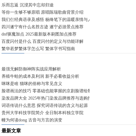
乐而忘返 沉浸其中忘却归途
等你一生够不够原唱 原唱陈瑞歌曲背景介绍
我们仨经典语录及感悟 杨绛笔下的温暖亲情与人生智慧
四川遂宁有什么名胜古迹 遂宁必游景点推荐
dnf驱魔加点 2025最新版本刷图加点推荐
百度闪付是什么 百度闪付的定义与功能详解
繁华若梦繁体字怎么写 繁体字书写指南
最强无解防御神阵实战应用解析
养殖牛蛙的成本及利润 新手必看收益分析
咪咪是啥 猫咪的俗称与常见含义
脸谱画法的技巧 零基础也能掌握的京剧脸谱绘制要点
染发品牌大全 2025年热门染发品牌推荐与选购指南
词语传说什么意思 探究词语传说的含义与起源
贵州大学科技学院简介 全日制本科独立学院
幢为何读dong 古音与方言的演变
最新文章