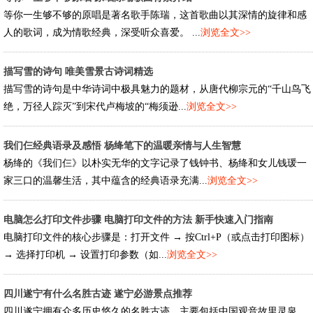
等你一生够不够的原唱是著名歌手陈瑞，这首歌曲以其深情的旋律和感
人的歌词，成为情歌经典，深受听众喜爱。 ...
浏览全文>>
描写雪的诗句 唯美雪景古诗词精选
描写雪的诗句是中华诗词中极具魅力的题材，从唐代柳宗元的“千山鸟飞
绝，万径人踪灭”到宋代卢梅坡的“梅须逊...
浏览全文>>
我们仨经典语录及感悟 杨绛笔下的温暖亲情与人生智慧
杨绛的《我们仨》以朴实无华的文字记录了钱钟书、杨绛和女儿钱瑗一
家三口的温馨生活，其中蕴含的经典语录充满...
浏览全文>>
电脑怎么打印文件步骤 电脑打印文件的方法 新手快速入门指南
电脑打印文件的核心步骤是：打开文件 → 按Ctrl+P（或点击打印图标）
→ 选择打印机 → 设置打印参数（如...
浏览全文>>
四川遂宁有什么名胜古迹 遂宁必游景点推荐
四川遂宁拥有众多历史悠久的名胜古迹，主要包括中国观音故里灵泉