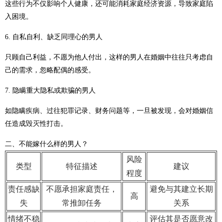
这些行为不仅影响个人健康，还可能消耗家庭经济资源，导致家庭陷
入困境。
6. 自私自利、缺乏同理心的男人
只顾自己利益，不愿为他人付出，这样的男人在婚姻中往往只考虑自
己的需求，忽略配偶的感受。
7. 隐瞒重大隐私或欺骗的男人
如隐瞒疾病、过往犯罪记录、财务问题等，一旦被发现，会对婚姻信
任造成毁灭性打击。
二、不能嫁什么样的男人？
风险
类型
特征描述
建议
程度
责任感缺
不愿承担家庭责任，
避免与其建立长期
高
失
常推卸任务
关系
情绪不稳
评估其是否愿意改