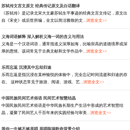
苏轼传文言文原文 经典传记原文及白话翻译
《苏轼传》是记录北宋大文豪苏轼生平事迹的经典文言文传记，原文出
自《宋史》或后世所编，全文以简洁雅致的文...
浏览全文>>
义海词语解释 深入解析义海一词的含义与用法
义海是一个汉语词语，通常指道义深厚如海，比喻崇高的道德境界或深
厚的恩情。该词常见于古典文献和文学作品中...
浏览全文>>
乐而忘返 沉浸其中忘却归途
乐而忘返是指沉浸在某种愉悦的体验中，完全忘记时间流逝和归途的存
在。 这种状态常见于旅游、阅读、游戏、艺...
浏览全文>>
中国民族民间艺术俗语 民间艺术智慧结晶
中国民族民间艺术俗语是中华民族长期生产生活中形成的艺术智慧结
晶，凝聚了民间艺人千百年来的实践经验与审美...
浏览全文>>
等你一生够不够原唱 原唱陈瑞歌曲背景介绍