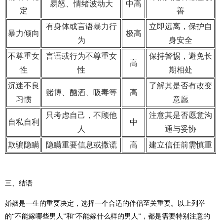
易怒、情绪波动大
中高
定
善
有身体或言语暴力行
立即远离，保护自
暴力倾向
极高
为
身安全
不尊重女
言语或行为不尊重女
保持警惕，避免长
高
性
性
期相处
沉迷不良
了解其是否有改变
赌博、酗酒、吸毒等
高
习惯
意愿
只考虑自己，不顾他
注意其是否愿意沟
自私自利
中
人
通与妥协
欺骗隐瞒
隐瞒重要信息或撒谎
高
建立信任前需慎重
三、结语
婚姻是一生的重要决定，选择一个合适的伴侣至关重要。以上列举
的“不能嫁哪些男人”和“不能嫁什么样的男人”，都是需要特别注意的