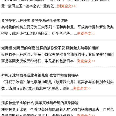
蓝”“蓝田生玉”“蓝本之资”“蓝蔚苍...
浏览全文>>
奥特曼有几种种类 奥特曼系列全分类详解
奥特曼的种类主要分为三大系列：昭和奥特曼、平成奥特曼和新生代奥
特曼，此外还包括剧场版限定、衍生角色等。...
浏览全文>>
短尾猫 短尾巴的奇葩 这样的猫你爱不爱 独特魅力与养护指南
短尾猫是一种尾巴天生短小或仅有尾椎骨的独特猫种，其短尾并非缺陷
而是基因突变或品种特征，常见品种包括日本...
浏览全文>>
拜托了冰箱放开我北鼻第几集 嘉宾同框集数揭秘
《拜托了冰箱》第七季第10期是《放开我北鼻》嘉宾参与的特别企划集
数，该期节目以“放开我北鼻”为主题，邀请...
浏览全文>>
潘多拉盒子比喻什么 揭示灾难与希望的复杂隐喻
潘多拉盒子比喻一个看似美好却隐藏着无尽灾难与祸患的源头，同时也
象征着即使在最黑暗的困境中，希望依然存在...
浏览全文>>