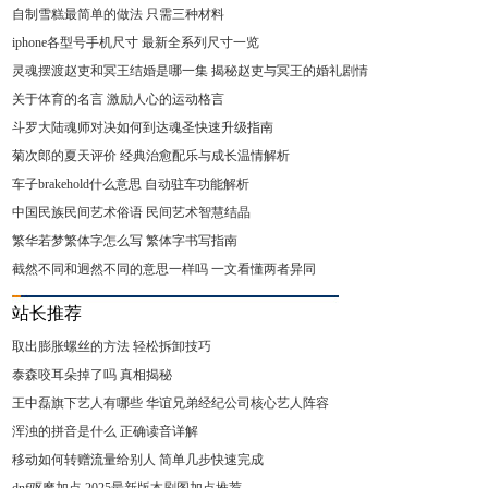
自制雪糕最简单的做法 只需三种材料
iphone各型号手机尺寸 最新全系列尺寸一览
灵魂摆渡赵吏和冥王结婚是哪一集 揭秘赵吏与冥王的婚礼剧情
关于体育的名言 激励人心的运动格言
斗罗大陆魂师对决如何到达魂圣快速升级指南
菊次郎的夏天评价 经典治愈配乐与成长温情解析
车子brakehold什么意思 自动驻车功能解析
中国民族民间艺术俗语 民间艺术智慧结晶
繁华若梦繁体字怎么写 繁体字书写指南
截然不同和迥然不同的意思一样吗 一文看懂两者异同
站长推荐
取出膨胀螺丝的方法 轻松拆卸技巧
泰森咬耳朵掉了吗 真相揭秘
王中磊旗下艺人有哪些 华谊兄弟经纪公司核心艺人阵容
浑浊的拼音是什么 正确读音详解
移动如何转赠流量给别人 简单几步快速完成