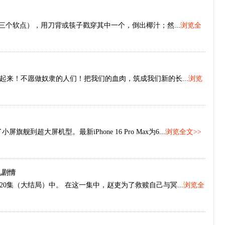
三个软点），用刀背或筷子戳穿其中一个，倒出椰汁；然...
浏览全
来！不愿做奴隶的人们！把我们的血肉，筑成我们新的长...
浏览
旗舰到超大屏机型。最新iPhone 16 Pro Max为6...
浏览全文>>
礼剧情
0集（大结局）中。 在这一集中，赵吏为了救赎自己与冥...
浏览全