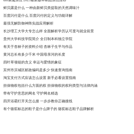
dnf驱魔加点 2025最新版本刷图加点推荐
鲜贝露是什么 一种由新鲜贝类提取的天然调味汁
百度闪付是什么 百度闪付的定义与功能详解
最强无解防御神阵实战应用解析
长沙理工大学大专怎么样 全面解析学历认可度与就业前景
贵州大学科技学院简介 全日制本科独立学院
有关于杏林子的资料介绍 杏林子生平与作品
黄河总长有多少千米 中国母亲河的长度
四叶草项链的含义 幸运与爱情的象征
宾州市滨城区邮政编码是多少 快速查询指南
淘宝支付方式应该怎么设置 新手必看设置指南
担保物权包括什么方面的权 担保物权的权利类型与法律内涵
带有守护意思的网名 守护网名精选
四开浴霸灯开关怎么接 一步步教你正确接线
有个骆驼标志的鞋子是什么牌子的 骆驼标志鞋子品牌解析