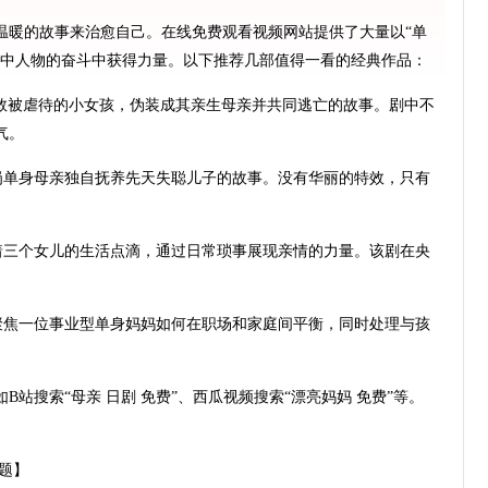
温暖的故事来治愈自己。在线免费观看视频网站提供了大量以“单
剧中人物的奋斗中获得力量。以下推荐几部值得一看的经典作品：
心拯救被虐待的小女孩，伪装成其亲生母亲并共同逃亡的故事。剧中不
气。
岗单身母亲独自抚养先天失聪儿子的故事。没有华丽的特效，只有
。
着三个女儿的生活点滴，通过日常琐事展现亲情的力量。该剧在央
演，聚焦一位事业型单身妈妈如何在职场和家庭间平衡，同时处理与孩
站搜索“母亲 日剧 免费”、西瓜视频搜索“漂亮妈妈 免费”等。
题】