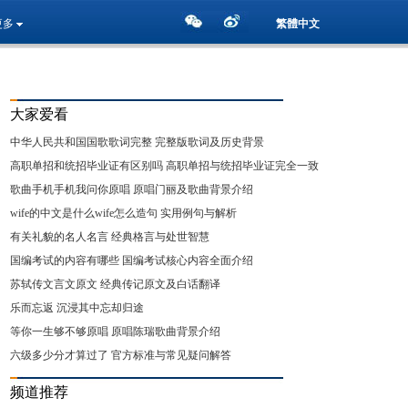
更多
繁體中文
大家爱看
中华人民共和国国歌歌词完整 完整版歌词及历史背景
高职单招和统招毕业证有区别吗 高职单招与统招毕业证完全一致
详解
歌曲手机手机我问你原唱 原唱门丽及歌曲背景介绍
wife的中文是什么wife怎么造句 实用例句与解析
有关礼貌的名人名言 经典格言与处世智慧
国编考试的内容有哪些 国编考试核心内容全面介绍
苏轼传文言文原文 经典传记原文及白话翻译
乐而忘返 沉浸其中忘却归途
等你一生够不够原唱 原唱陈瑞歌曲背景介绍
六级多少分才算过了 官方标准与常见疑问解答
频道推荐