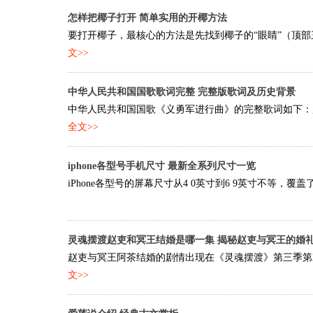
怎样把椰子打开 简单实用的开椰方法
要打开椰子，最核心的方法是先找到椰子的“眼睛”（顶部
文>>
中华人民共和国国歌歌词完整 完整版歌词及历史背景
中华人民共和国国歌《义勇军进行曲》的完整歌词如下：起
全文>>
iphone各型号手机尺寸 最新全系列尺寸一览
iPhone各型号的屏幕尺寸从4 0英寸到6 9英寸不等，覆盖了小屏
灵魂摆渡赵吏和冥王结婚是哪一集 揭秘赵吏与冥王的婚
赵吏与冥王阿茶结婚的剧情出现在《灵魂摆渡》第三季第2
文>>