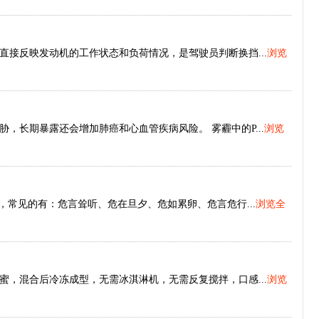
接反映发动机的工作状态和负荷情况，是驾驶员判断换挡...
浏览
，长期暴露还会增加肺癌和心血管疾病风险。 雾霾中的P...
浏览
，常见的有：危言耸听、危在旦夕、危如累卵、危言危行...
浏览全
，混合后冷冻成型，无需冰淇淋机，无需反复搅拌，口感...
浏览